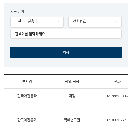
립
국
F
항목 검색
어
o
원
- 한국어진흥과
전화번호
r
조
m
직
도
국
어
원
원
장
기
획
연
수
부서명
직위/직급
전화
부
기
조
획
한국어진흥과
과장
02-2669-9742
직
운
및
영
업
과
무
공
소
공
한국어진흥과
학예연구관
02-2669-9742
개
언
(부
어
서
과