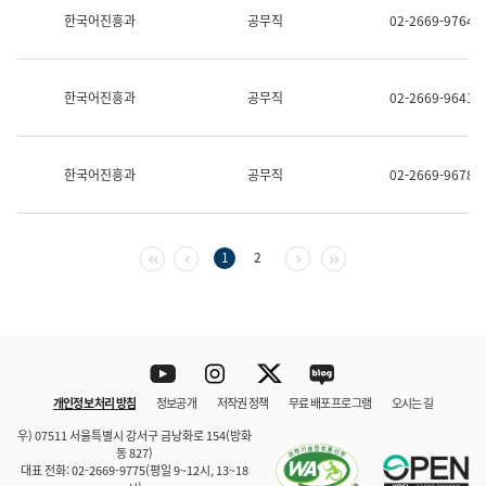
보
한국어진흥과
공무직
02-2669-9764
과
한
국
어
한국어진흥과
공무직
02-2669-9641
진
흥
과
수
한국어진흥과
공무직
02-2669-9678
어
점
자
진
흥
첫 페이지
이전 페이지
다음 페이지
마지막 페이지
1
2
과
Youtube
Instagram
Twitter
blog
개인정보 처리 방침
정보공개
저작권 정책
무료 배포 프로그램
오시는 길
바로 가기
문체부와 소속기관
우) 07511 서울특별시 강서구 금낭화로 154(방화
동 827)
대표 전화: 02-2669-9775(평일 9~12시, 13~18