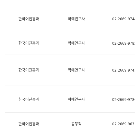
명,
교
직
육
위/
연
한국어진흥과
학예연구사
02-2669-9744
직
수
급,
과
전
어
화,
문
담
연
한국어진흥과
학예연구사
02-2669-9782
당
구
업
실
무)
어
문
연
한국어진흥과
학예연구사
02-2669-9743
구
과
어
문
연
한국어진흥과
학예연구사
02-2669-9786
구
과
(사
전
팀)
한국어진흥과
공무직
02-2669-9631
언
어
정