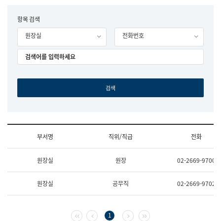
립
국
F
항목 검색
어
o
원
원장실
전화번호
r
조
m
직
도
국
어
원
원
장
기
획
연
수
부서명
직위/직급
전화
부
기
조
획
원장실
원장
02-2669-9700
직
운
및
영
업
과
원장실
공무직
02-2669-9702
무
공
소
공
개
언
(부
어
첫 페이지
이전 페이지
다음 페이지
마지막 페이지
1
서
과