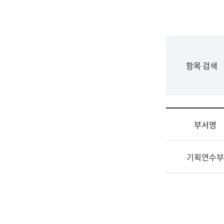
국
립
국
어
원
F
항목 검색
조
o
직
r
도
m
국
어
부서명
원
원
조
장
기획연수부
직
기
및
획
업
연
무
수
소
부
개
기