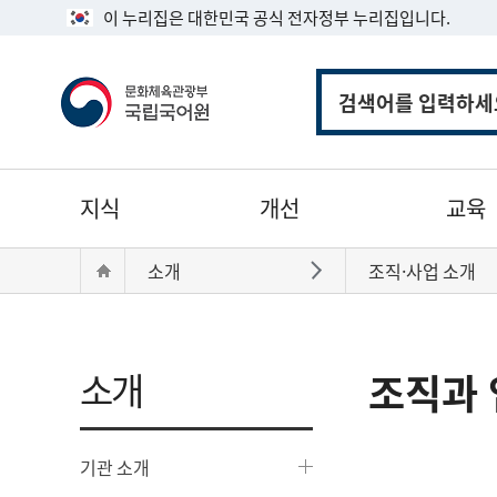
이 누리집은 대한민국 공식 전자정부 누리집입니다.
통
합
검
색
주
지식
개선
교육
메
뉴
현
Home
소개
조직·사업 소개
바로가기
재
위
치:
소개
조직과 
기관 소개