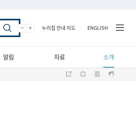
누리집 안내 지도
ENGLISH
전체 
축소
확대
알림
자료
소개
주소 복사
프린트
점자파일 내려받기
점자뷰어 보