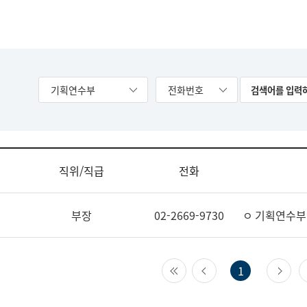
기획연수부
전화번호
직위/직급
전화
부장
02-2669-9730
ㅇ 기획연수부
첫 페이지
이전 페이지
다
1