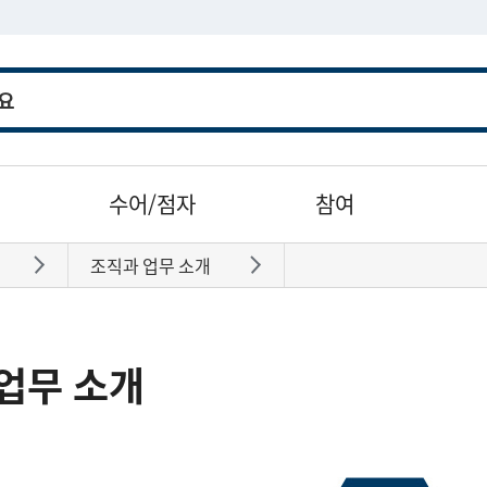
수어/점자
참여
조직과 업무 소개
바로가기
바로가기
업무 소개