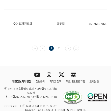
수어점자진흥과
공무직
02-2669-9661
첫 페이지
이전 페이지
다음 페이지
마지막 페이지
1
2
Youtube
Instagram
Twitter
blog
개인정보 처리 방침
정보공개
저작권 정책
무료 배포 프로그램
오시는 길
바로 가기
문체부와 소속기관
우) 07511 서울특별시 강서구 금낭화로 154(방화
동 827)
대표 전화: 02-2669-9775(평일 9~12시, 13~18
시)
COPYRIGHT ⓒ National Institute of
Korean Language ALL RIGHTS RESERVED.