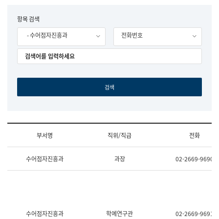
립
국
F
항목 검색
어
o
원
- 수어점자진흥과
전화번호
r
조
m
직
도
국
어
원
원
장
기
획
연
수
부서명
직위/직급
전화
부
기
조
획
수어점자진흥과
과장
02-2669-9690
직
운
및
영
업
과
무
공
소
공
개
언
(부
어
수어점자진흥과
학예연구관
02-2669-9691
서
과