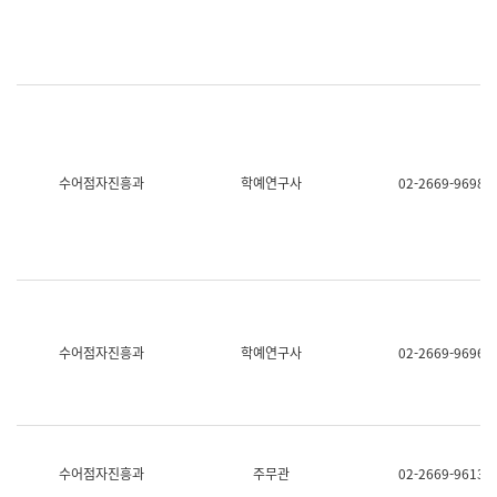
명,
교
직
육
위/
연
직
수
급,
과
전
어
화,
문
담
연
당
구
수어점자진흥과
학예연구사
02-2669-9698
업
실
무)
어
문
연
구
과
어
문
연
수어점자진흥과
학예연구사
02-2669-9696
구
과
(사
전
팀)
언
어
수어점자진흥과
주무관
02-2669-9613
정