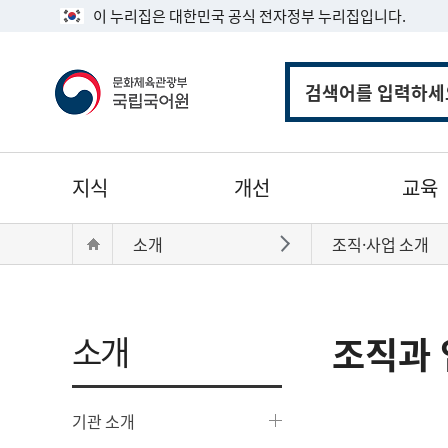
이 누리집은 대한민국 공식 전자정부 누리집입니다.
통
합
검
색
주
지식
개선
교육
메
뉴
현
Home
소개
조직·사업 소개
바로가기
재
위
치:
소개
조직과 
기관 소개