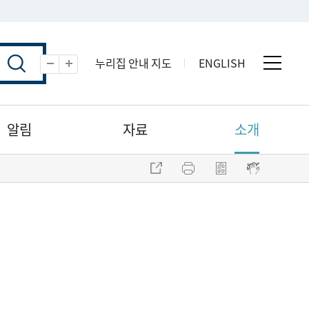
누리집 안내 지도
ENGLISH
전체 
축소
확대
알림
자료
소개
주소 복사
프린트
점자파일 내려받기
점자뷰어 보