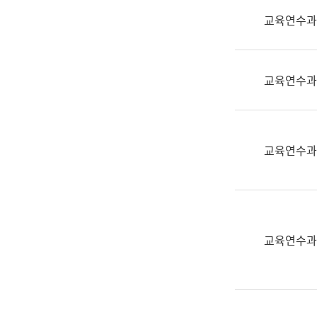
실
교육연수과
어
문
연
구
교육연수과
과
어
문
연
교육연수과
구
과
(사
전
팀)
교육연수과
언
어
정
보
과