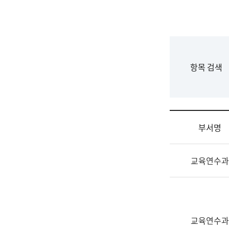
국
립
국
어
원
F
항목 검색
조
o
직
r
도
m
국
어
부서명
원
원
조
장
교육연수과
직
기
및
획
업
연
무
수
소
부
교육연수과
개
기