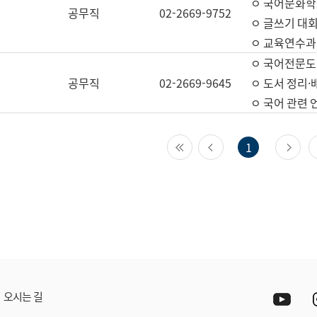
ㅇ 국어문화학
공무직
02-2669-9752
ㅇ 글쓰기 대회
ㅇ 교육연수과
ㅇ 국어전문도
공무직
02-2669-9645
ㅇ 도서 정리·
ㅇ 국어 관련
첫 페이지
이전 페이지
다
1
Yout
오시는 길