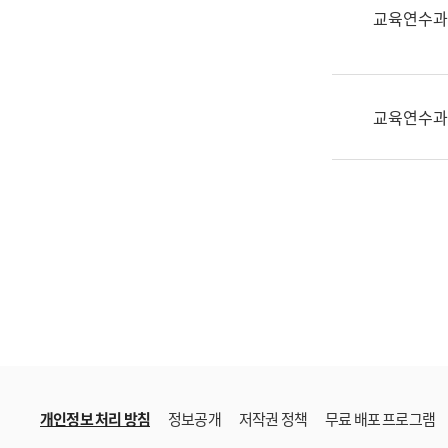
한
교육연수과
국
어
진
흥
교육연수과
과
수
어
점
자
진
흥
과
개인정보 처리 방침
정보공개
저작권 정책
무료 배포 프로그램