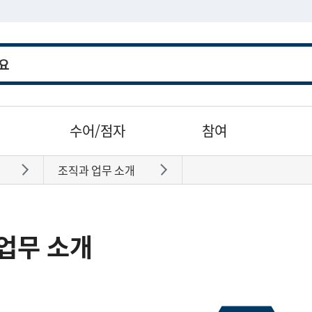
수어/점자
참여
조직과 업무 소개
바로가기
바로가기
업무 소개