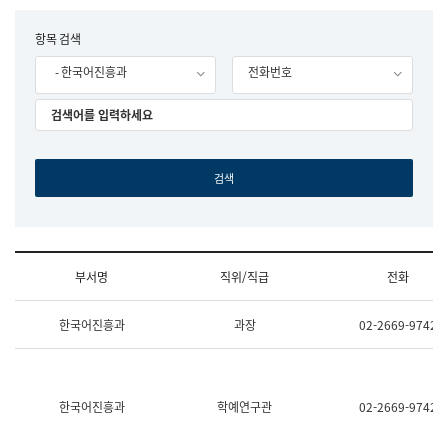
립
국
F
항목 검색
어
o
원
- 한국어진흥과
전화번호
r
조
m
직
도
국
어
원
원
장
기
획
연
수
부서명
직위/직급
전화
부
기
조
획
한국어진흥과
과장
02-2669-9742
직
운
및
영
업
과
무
공
소
공
한국어진흥과
학예연구관
02-2669-9742
개
언
(부
어
서
과