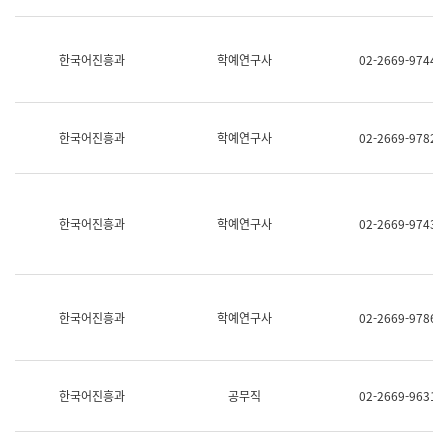
명,
교
직
육
위/
연
한국어진흥과
학예연구사
02-2669-9744
직
수
급,
과
전
어
화,
문
담
연
한국어진흥과
학예연구사
02-2669-9782
당
구
업
실
무)
어
문
연
한국어진흥과
학예연구사
02-2669-9743
구
과
어
문
연
한국어진흥과
학예연구사
02-2669-9786
구
과
(사
전
팀)
한국어진흥과
공무직
02-2669-9631
언
어
정