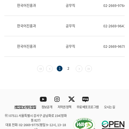
보
한국어진흥과
공무직
02-2669-9764
과
한
국
어
한국어진흥과
공무직
02-2669-9641
진
흥
과
수
한국어진흥과
공무직
02-2669-9678
어
점
자
진
흥
첫 페이지
이전 페이지
다음 페이지
마지막 페이지
1
2
과
Youtube
Instagram
Twitter
blog
개인정보 처리 방침
정보공개
저작권 정책
무료 배포 프로그램
오시는 길
바로 가기
문체부와 소속기관
우) 07511 서울특별시 강서구 금낭화로 154(방화
동 827)
대표 전화: 02-2669-9775(평일 9~12시, 13~18