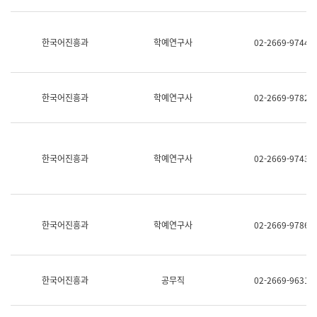
명,
교
직
육
위/
연
한국어진흥과
학예연구사
02-2669-9744
직
수
급,
과
전
어
화,
문
담
연
한국어진흥과
학예연구사
02-2669-9782
당
구
업
실
무)
어
문
연
한국어진흥과
학예연구사
02-2669-9743
구
과
어
문
연
한국어진흥과
학예연구사
02-2669-9786
구
과
(사
전
팀)
한국어진흥과
공무직
02-2669-9631
언
어
정