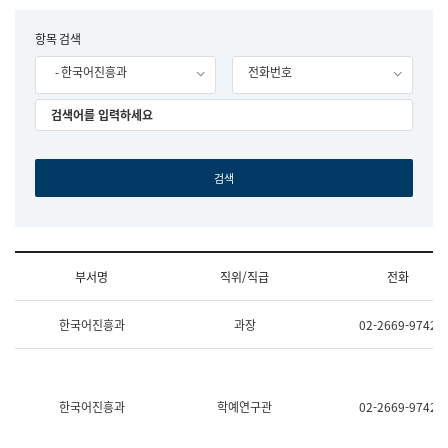
립
국
F
항목 검색
어
o
원
- 한국어진흥과
전화번호
r
조
m
직
도
국
어
원
원
장
기
획
연
수
부서명
직위/직급
전화
부
기
조
획
한국어진흥과
과장
02-2669-9742
직
운
및
영
업
과
무
공
소
공
한국어진흥과
학예연구관
02-2669-9742
개
언
(부
어
서
과