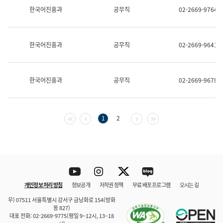
보
한국어진흥과
공무직
02-2669-9764
과
한
국
어
한국어진흥과
공무직
02-2669-9641
진
흥
과
수
한국어진흥과
공무직
02-2669-9678
어
점
자
진
흥
첫 페이지
이전 페이지
다음 페이지
마지막 페이지
1
2
과
Youtube
Instagram
Twitter
blog
개인정보 처리 방침
정보공개
저작권 정책
무료 배포 프로그램
오시는 길
바로 가기
문체부와 소속기관
우) 07511 서울특별시 강서구 금낭화로 154(방화
동 827)
대표 전화: 02-2669-9775(평일 9~12시, 13~18