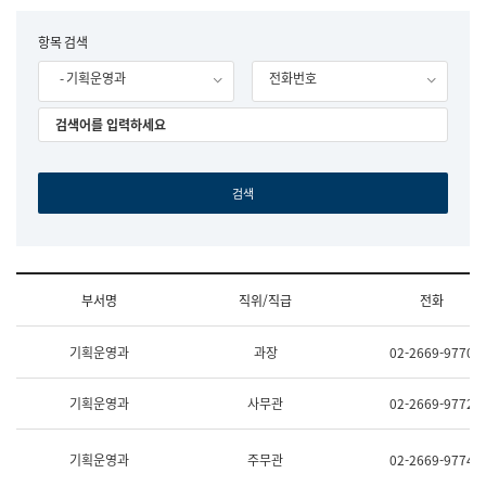
립
국
F
항목 검색
어
o
원
- 기획운영과
전화번호
r
조
m
직
도
국
어
원
원
장
기
획
연
수
부서명
직위/직급
전화
부
기
조
획
기획운영과
과장
02-2669-9770
직
운
및
영
업
과
기획운영과
사무관
02-2669-9772
무
공
소
공
개
언
기획운영과
주무관
02-2669-9774
(부
어
서
과