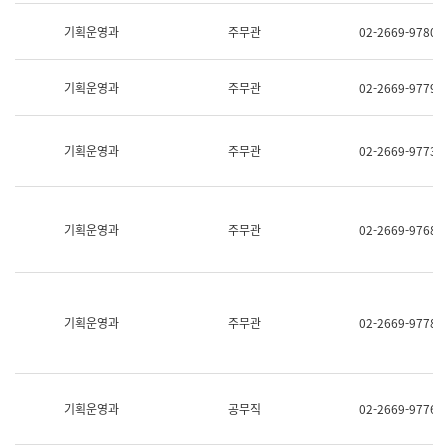
명,
교
직
기획운영과
주무관
02-2669-9780
육
위/
연
직
수
급,
과
기획운영과
주무관
02-2669-9779
전
어
화,
문
담
연
당
기획운영과
주무관
02-2669-9773
구
업
실
무)
어
문
연
기획운영과
주무관
02-2669-9768
구
과
어
문
연
구
기획운영과
주무관
02-2669-9778
과
(사
전
팀)
언
기획운영과
공무직
02-2669-9776
어
정