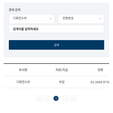
립
국
F
항목 검색
어
o
원
기획연수부
전화번호
r
조
m
직
도
국
어
원
원
장
기
획
연
수
부서명
직위/직급
전화
부
기
조
획
기획연수부
부장
02-2669-9730
직
운
및
영
업
과
무
공
첫 페이지
이전 페이지
다음 페이지
마지막 페이지
1
소
공
개
언
(부
어
서
과