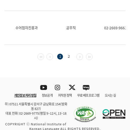
수어점자진흥과
공무직
02-2669-9661
첫 페이지
이전 페이지
다음 페이지
마지막 페이지
1
2
Youtube
Instagram
Twitter
blog
개인정보 처리 방침
정보공개
저작권 정책
무료 배포 프로그램
오시는 길
바로 가기
문체부와 소속기관
우) 07511 서울특별시 강서구 금낭화로 154(방화
동 827)
대표 전화: 02-2669-9775(평일 9~12시, 13~18
시)
COPYRIGHT ⓒ National Institute of
Korean Language ALL RIGHTS RESERVED.