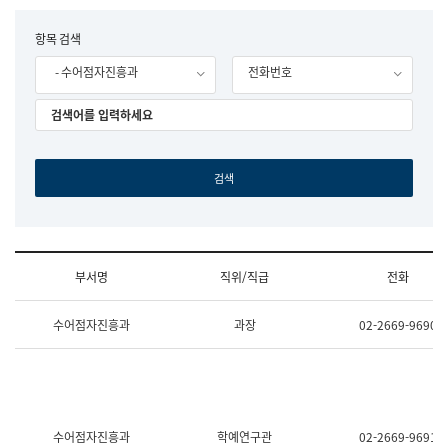
립
국
F
항목 검색
어
o
원
- 수어점자진흥과
전화번호
r
조
m
직
도
국
어
원
원
장
기
획
연
수
부서명
직위/직급
전화
부
기
조
획
수어점자진흥과
과장
02-2669-9690
직
운
및
영
업
과
무
공
소
공
개
언
(부
어
수어점자진흥과
학예연구관
02-2669-9691
서
과