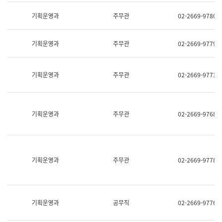
명,
교
직
기획운영과
주무관
02-2669-9780
육
위/
연
직
수
급,
과
기획운영과
주무관
02-2669-9779
전
어
화,
문
담
연
당
기획운영과
주무관
02-2669-9773
구
업
실
무)
어
문
연
기획운영과
주무관
02-2669-9768
구
과
어
문
연
구
기획운영과
주무관
02-2669-9778
과
(사
전
팀)
언
기획운영과
공무직
02-2669-9776
어
정