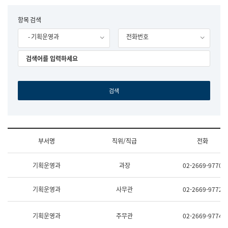
립
국
F
항목 검색
어
o
원
- 기획운영과
전화번호
r
조
m
직
도
국
어
원
원
장
기
획
연
수
부서명
직위/직급
전화
부
기
조
획
기획운영과
과장
02-2669-9770
직
운
및
영
업
과
기획운영과
사무관
02-2669-9772
무
공
소
공
개
언
기획운영과
주무관
02-2669-9774
(부
어
서
과