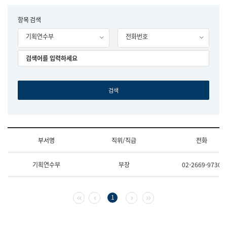
립
국
F
항목 검색
어
o
원
기획연수부
전화번호
r
조
m
직
도
국
어
원
원
장
기
획
연
수
부서명
직위/직급
전화
부
기
조
획
기획연수부
부장
02-2669-9730
직
운
및
영
업
과
무
공
첫 페이지
이전 페이지
다음 페이지
마지막 페이지
1
소
공
개
언
(부
어
서
과