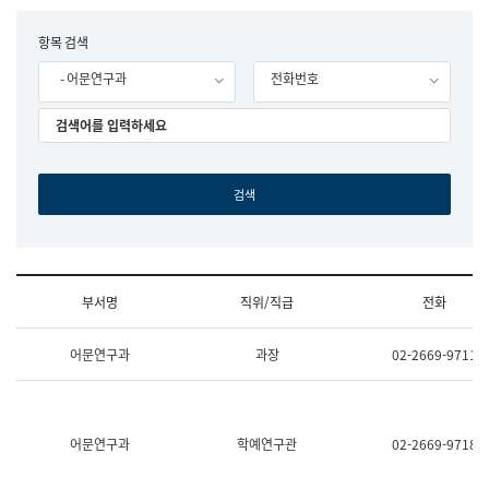
립
국
F
항목 검색
어
o
원
- 어문연구과
전화번호
r
조
m
직
도
국
어
원
원
장
기
획
연
수
부서명
직위/직급
전화
부
기
조
획
어문연구과
과장
02-2669-9711
직
운
및
영
업
과
무
공
소
공
어문연구과
학예연구관
02-2669-9718
개
언
(부
어
서
과