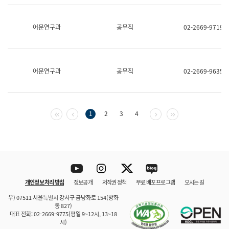
보
과
한
어문연구과
공무직
02-2669-9719
국
어
진
흥
과
어문연구과
공무직
02-2669-9635
수
어
점
자
진
첫 페이지
이전 페이지
다음 페이지
마지막 페이지
1
2
3
4
흥
과
Youtube
Instagram
Twitter
blog
개인정보 처리 방침
정보공개
저작권 정책
무료 배포 프로그램
오시는 길
바로 가기
문체부와 소속기관
우) 07511 서울특별시 강서구 금낭화로 154(방화
동 827)
대표 전화: 02-2669-9775(평일 9~12시, 13~18
시)