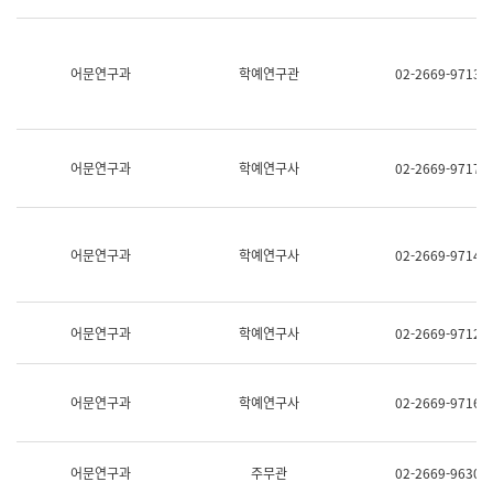
명,
교
직
육
위/
연
직
어문연구과
학예연구관
02-2669-9713
수
급,
과
전
어
화,
문
담
연
당
구
어문연구과
학예연구사
02-2669-9717
업
실
무)
어
문
연
어문연구과
학예연구사
02-2669-9714
구
과
어
문
어문연구과
학예연구사
02-2669-9712
연
구
과
(사
어문연구과
학예연구사
02-2669-9716
전
팀)
언
어
어문연구과
주무관
02-2669-9630
정