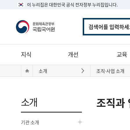
이 누리집은 대한민국 공식 전자정부 누리집입니다.
통
합
검
색
주
지식
개선
교육
메
뉴
현
Home
소개
조직·사업 소개
바로가기
재
위
치:
소개
조직과 
기관 소개