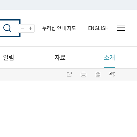
누리집 안내 지도
ENGLISH
전체 
축소
확대
알림
자료
소개
주소 복사
프린트
점자파일 내려받기
점자뷰어 보