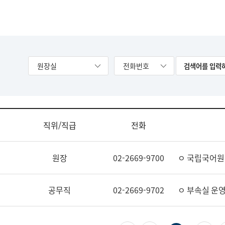
원장실
전화번호
직위/직급
전화
원장
02-2669-9700
ㅇ 국립국어원
공무직
02-2669-9702
ㅇ 부속실 운