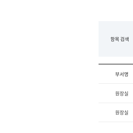
국
립
국
어
원
F
항목 검색
조
o
직
r
도
m
국
어
부서명
원
원
조
장
원장실
직
기
및
획
업
연
원장실
무
수
소
부
개
기