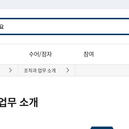
수어/점자
참여
조직과 업무 소개
바로가기
바로가기
업무 소개