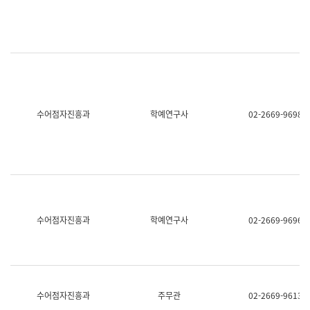
명,
교
직
육
위/
연
직
수
급,
과
전
어
화,
문
담
연
당
구
수어점자진흥과
학예연구사
02-2669-9698
업
실
무)
어
문
연
구
과
어
문
연
수어점자진흥과
학예연구사
02-2669-9696
구
과
(사
전
팀)
언
어
수어점자진흥과
주무관
02-2669-9613
정