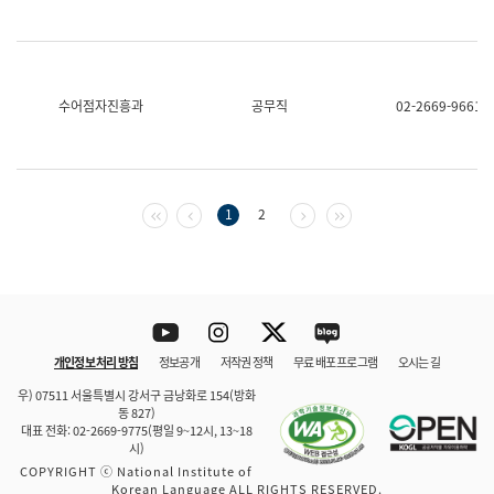
수어점자진흥과
공무직
02-2669-9661
첫 페이지
이전 페이지
다음 페이지
마지막 페이지
1
2
Youtube
Instagram
Twitter
blog
개인정보 처리 방침
정보공개
저작권 정책
무료 배포 프로그램
오시는 길
바로 가기
문체부와 소속기관
우) 07511 서울특별시 강서구 금낭화로 154(방화
동 827)
대표 전화: 02-2669-9775(평일 9~12시, 13~18
시)
COPYRIGHT ⓒ National Institute of
Korean Language ALL RIGHTS RESERVED.