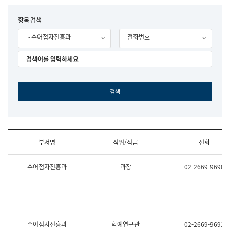
립
국
F
항목 검색
어
o
원
- 수어점자진흥과
전화번호
r
조
m
직
도
국
어
원
원
장
기
획
연
수
부서명
직위/직급
전화
부
기
조
획
수어점자진흥과
과장
02-2669-9690
직
운
및
영
업
과
무
공
소
공
개
언
(부
어
수어점자진흥과
학예연구관
02-2669-9691
서
과