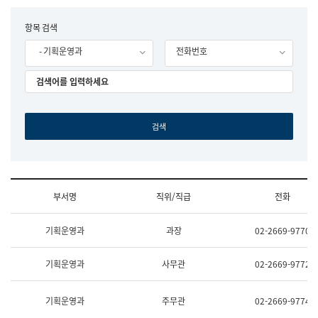
립
국
F
항목 검색
어
o
원
- 기획운영과
전화번호
r
조
m
직
도
국
어
원
원
장
기
획
연
수
부서명
직위/직급
전화
부
기
조
획
기획운영과
과장
02-2669-9770
직
운
및
영
업
과
기획운영과
사무관
02-2669-9772
무
공
소
공
개
언
기획운영과
주무관
02-2669-9774
(부
어
서
과