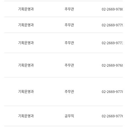
명,
교
직
기획운영과
주무관
02-2669-9780
육
위/
연
직
수
급,
과
기획운영과
주무관
02-2669-9779
전
어
화,
문
담
연
당
기획운영과
주무관
02-2669-9773
구
업
실
무)
어
문
연
기획운영과
주무관
02-2669-9768
구
과
어
문
연
구
기획운영과
주무관
02-2669-9778
과
(사
전
팀)
언
기획운영과
공무직
02-2669-9776
어
정