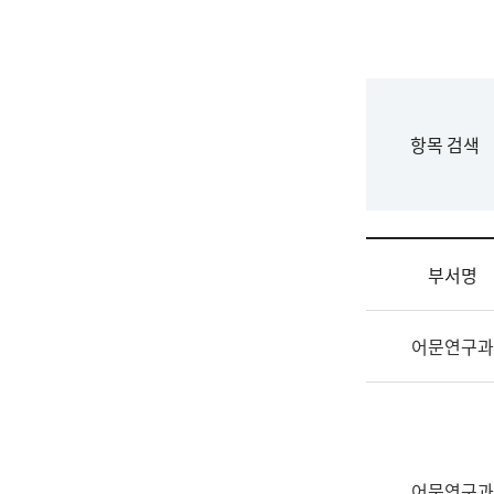
국
립
국
어
원
F
항목 검색
조
o
직
r
도
m
국
어
부서명
원
원
조
장
어문연구과
직
기
및
획
업
연
무
수
소
부
개
기
어문연구과