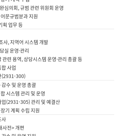
완심의회, 규범 관련 위원회 운영
 어문규범분과 지원
 기획 업무 등
업
 조사, 지역어 시스템 개발
담실 운영·관리
 관련 용역, 상담시스템 운영·관리 총괄 등
통합 사업
2931-300)
 감수 및 운영 총괄
합 시스템 관리 및 운영
업(2931-305) 관리 및 예결산
중장기 계획 수립 지원
조사
대사전> 개편