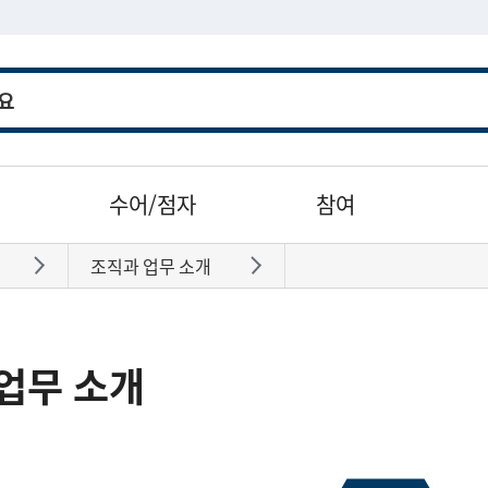
수어/점자
참여
조직과 업무 소개
바로가기
바로가기
업무 소개