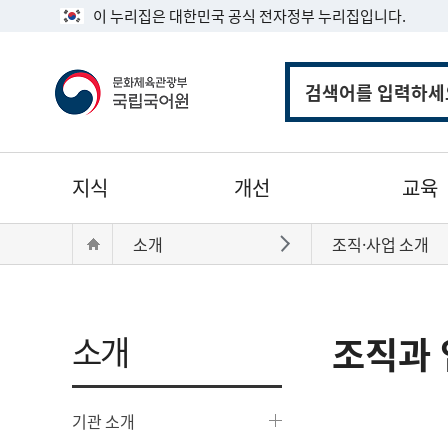
이 누리집은 대한민국 공식 전자정부 누리집입니다.
통
합
검
색
주
지식
개선
교육
메
뉴
현
Home
소개
조직·사업 소개
바로가기
재
위
치:
소개
조직과 
기관 소개