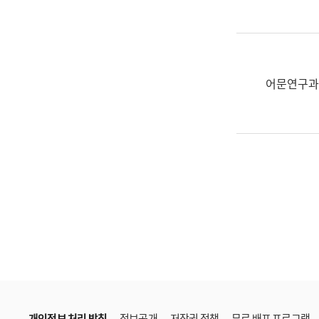
한
국
어
진
흥
어문연구과
과
수
어
점
자
진
흥
과
개인정보 처리 방침
정보공개
저작권 정책
무료 배포 프로그램