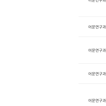
어문연구과
실
어
문
연
구
어문연구과
과
어
문
연
어문연구과
구
과
(사
전
어문연구과
팀)
언
어
정
보
어문연구과
과