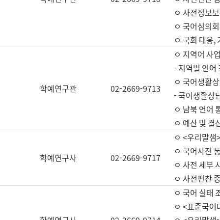
ㅇ 사전정보보
ㅇ 국어심의회
ㅇ 국회 대응,
ㅇ 지역어 사
- 지역별 언어
ㅇ 국어생활상
학예연구관
02-2669-9713
- 국어생활상담
ㅇ 남북 언어 
ㅇ 예산 및 결산(
ㅇ <우리말샘>
ㅇ 국어사전 통
학예연구사
02-2669-9717
ㅇ 사전 세부 사
ㅇ 사전편찬 
ㅇ 국어 실태 
ㅇ <표준국어