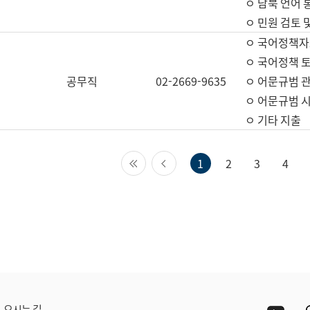
ㅇ 남북 언어 
ㅇ 민원 검토 
ㅇ 국어정책자
ㅇ 국어정책 
공무직
02-2669-9635
ㅇ 어문규범 
ㅇ 어문규범 
ㅇ 기타 지출
첫 페이지
이전 페이지
1
2
3
4
Yout
오시는 길