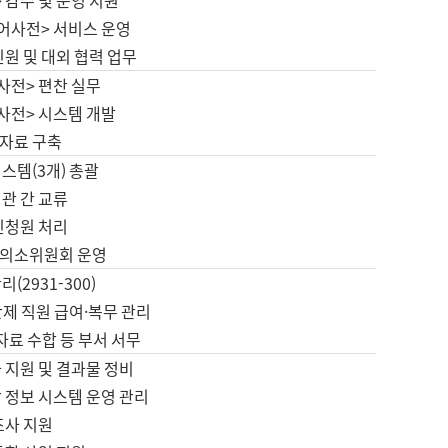
 감수 및 운영 지원
국어사전> 서비스 운영
민원 및 대외 협력 업무
사전> 편찬 실무
사전> 시스템 개발
자료 구축
스템(3개) 총괄
관 간 교류
민청원 처리
의소위원회 운영
(2931-300)
제 직원 급여·복무 관리
 자료 수합 등 부서 서무
 지원 및 결과물 정비
 정보 시스템 운영 관리
조사 지원