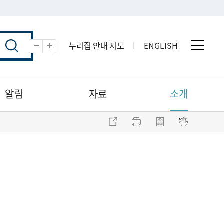
누리집 안내 지도
ENGLISH
전체 
축소
확대
알림
자료
소개
주소 복사
프린트
점자파일 내려받기
점자뷰어 보