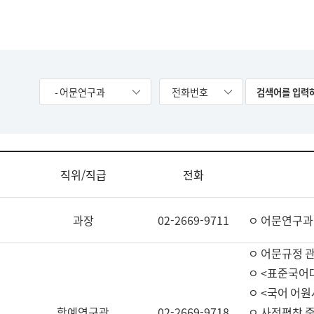
- 어문연구과
전화번호
직위/직급
전화
과장
02-2669-9711
ㅇ 어문연구과
ㅇ 어문규정 
ㅇ <표준국어
ㅇ <국어 어원
학예연구관
02-2669-9718
ㅇ 사전편찬 