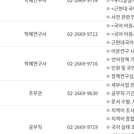
학예연구사
02-2669-9714
ㅇ <우리말샘>
ㅇ <근현대 
ㅇ 사전 관련 
ㅇ <국어 어원
학예연구사
02-2669-9712
ㅇ <국어 어원
ㅇ 근현대국어
ㅇ 어문연구 시
ㅇ 언어정책 기
학예연구사
02-2669-9716
ㅇ 민원 및 국
ㅇ 정책연구심
ㅇ 세부사업 관리
주무관
02-2669-9630
ㅇ 공무직·기간
ㅇ 문서 수발,
ㅇ 지역어 조사
ㅇ 지역어 종합
공무직
02-2669-9719
ㅇ 국어 실태 