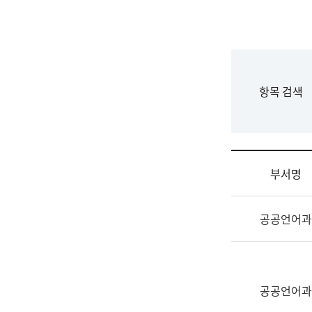
국
립
국
어
원
F
항목 검색
조
o
직
r
도
m
국
어
부서명
원
원
조
장
공공언어과
직
기
및
획
업
연
무
수
소
공공언어과
부
개
기