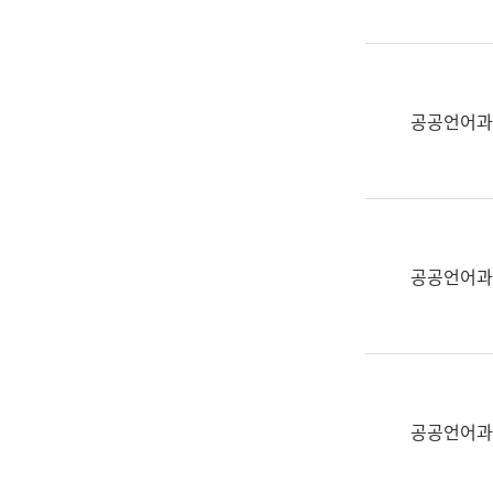
(부
획
서
운
명,
영
직
과
위/
공공언어과
공
직
공
급,
언
전
어
화,
과
담
교
공공언어과
당
육
업
연
무)
수
과
어
문
공공언어과
연
구