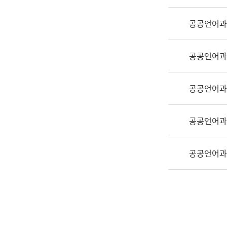
실
어
공공언어과
문
연
구
공공언어과
과
어
문
공공언어과
연
구
공공언어과
과
(사
전
공공언어과
팀)
언
어
정
보
과