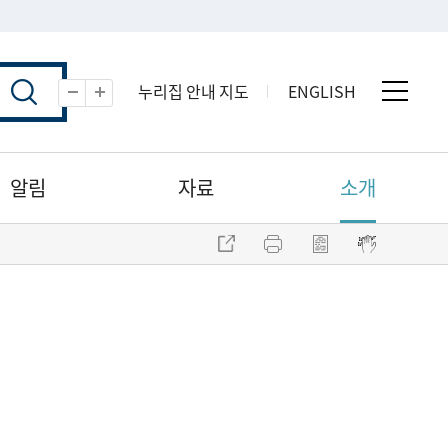
누리집 안내 지도
ENGLISH
전체 
축소
확대
알림
자료
소개
주소 복사
프린트
점자파일 내려받기
점자뷰어 보