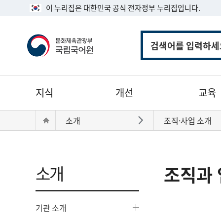
이 누리집은 대한민국 공식 전자정부 누리집입니다.
통
합
검
색
주
지식
개선
교육
메
뉴
현
Home
소개
조직·사업 소개
바로가기
재
위
치:
소개
조직과 
기관 소개