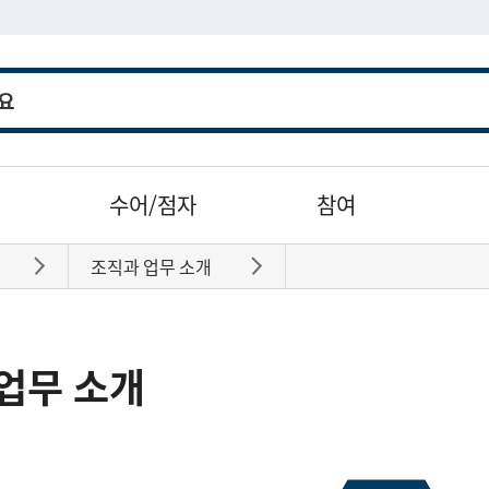
수어/점자
참여
조직과 업무 소개
바로가기
바로가기
업무 소개