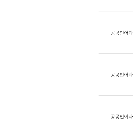
(부
획
서
운
명,
영
직
과
위/
공공언어과
공
직
공
급,
언
전
어
화,
과
담
교
공공언어과
당
육
업
연
무)
수
과
어
문
공공언어과
연
구