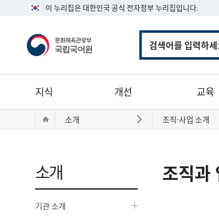
이 누리집은 대한민국 공식 전자정부 누리집입니다.
통
합
검
색
주
지식
개선
교육
메
뉴
현
Home
소개
조직·사업 소개
바로가기
재
위
치:
소개
조직과 
기관 소개