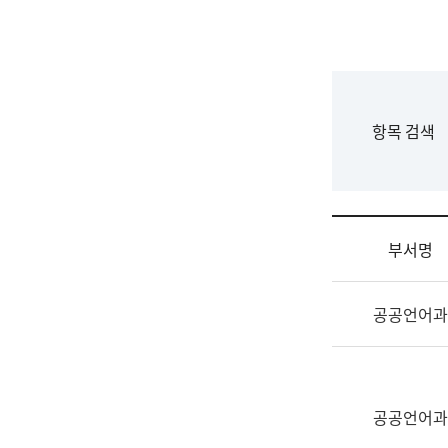
국
립
국
어
원
F
항목 검색
조
o
직
r
도
m
국
어
부서명
원
원
조
장
공공언어과
직
기
및
획
업
연
무
수
소
공공언어과
부
개
기