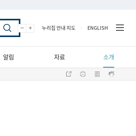
누리집 안내 지도
ENGLISH
전체 
축소
확대
알림
자료
소개
주소 복사
프린트
점자파일 내려받기
점자뷰어 보