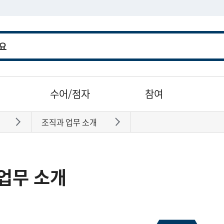
수어/점자
참여
조직과 업무 소개
바로가기
바로가기
업무 소개