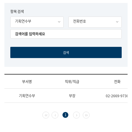
립
국
F
항목 검색
어
o
원
기획연수부
전화번호
r
조
m
직
도
국
어
원
원
장
기
획
연
수
부서명
직위/직급
전화
부
기
조
획
기획연수부
부장
02-2669-9730
직
운
및
영
업
과
무
공
첫 페이지
이전 페이지
다음 페이지
마지막 페이지
1
소
공
개
언
(부
어
서
과