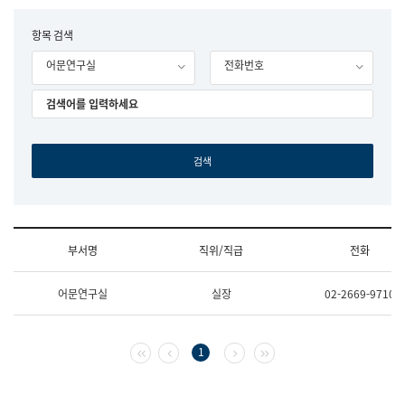
립
국
F
항목 검색
어
o
원
어문연구실
전화번호
r
조
m
직
도
국
어
원
원
장
기
획
연
수
부서명
직위/직급
전화
부
기
조
획
어문연구실
실장
02-2669-9710
직
운
및
영
업
과
무
공
첫 페이지
이전 페이지
다음 페이지
마지막 페이지
1
소
공
개
언
(부
어
서
과