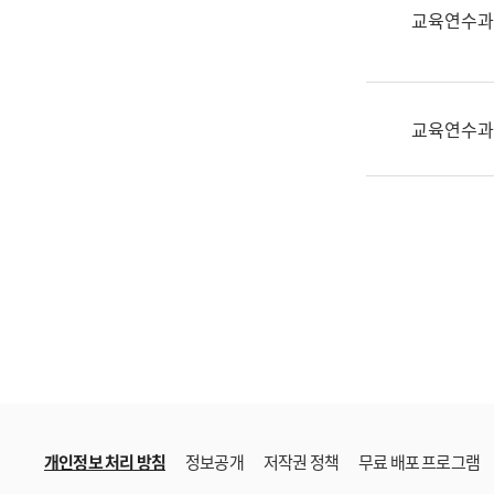
한
교육연수과
국
어
진
흥
교육연수과
과
수
어
점
자
진
흥
과
개인정보 처리 방침
정보공개
저작권 정책
무료 배포 프로그램