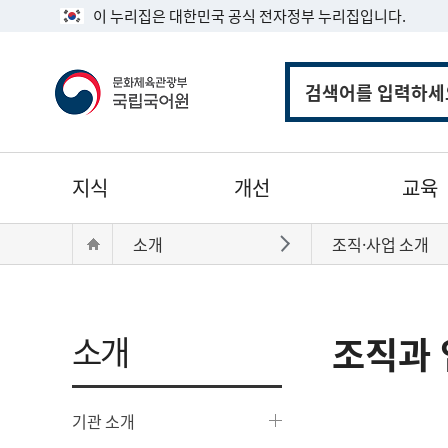
이 누리집은 대한민국 공식 전자정부 누리집입니다.
통
합
검
색
주
지식
개선
교육
메
뉴
현
Home
소개
조직·사업 소개
바로가기
재
위
치:
소개
조직과 
기관 소개