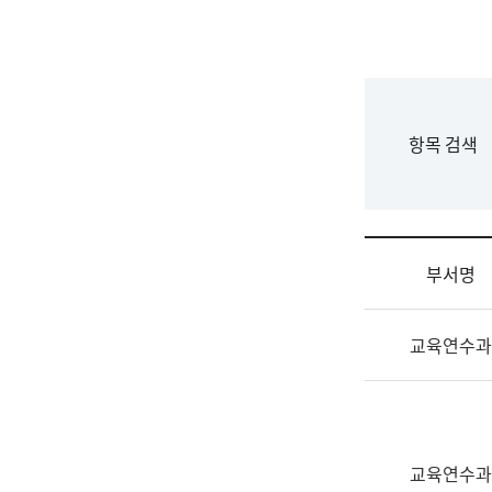
국
립
국
어
원
F
항목 검색
조
o
직
r
도
m
국
어
부서명
원
원
조
장
교육연수과
직
기
및
획
업
연
무
수
소
부
교육연수과
개
기