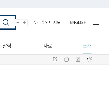
누리집 안내 지도
ENGLISH
전체 
축소
확대
알림
자료
소개
주소 복사
프린트
점자파일 내려받기
점자뷰어 보