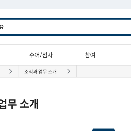
수어/점자
참여
조직과 업무 소개
바로가기
바로가기
업무 소개