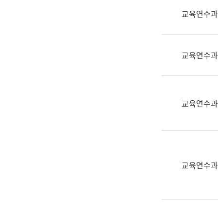
실
교육연수과
어
문
연
구
교육연수과
과
어
문
연
교육연수과
구
과
(사
전
팀)
교육연수과
언
어
정
보
과