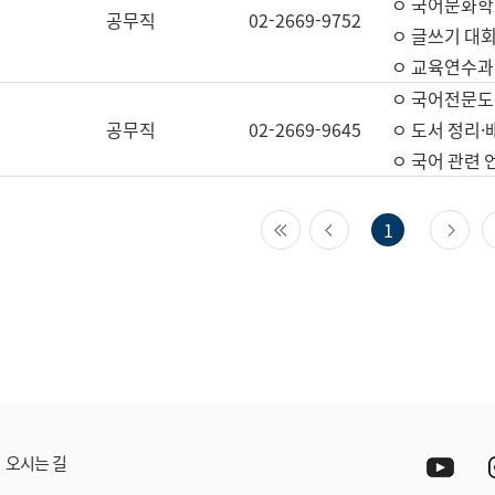
ㅇ 국어문화학
공무직
02-2669-9752
ㅇ 글쓰기 대회
ㅇ 교육연수과
ㅇ 국어전문도
공무직
02-2669-9645
ㅇ 도서 정리·
ㅇ 국어 관련
첫 페이지
이전 페이지
다
1
Yout
오시는 길