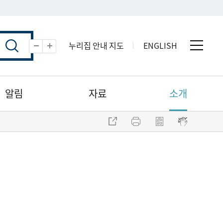
누리집 안내 지도
ENGLISH
전체 
축소
확대
알림
자료
소개
주소 복사
프린트
점자파일 내려받기
점자뷰어 보