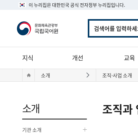
이 누리집은 대한민국 공식 전자정부 누리집입니다.
통
합
검
색
주
지식
개선
교육
메
뉴
현
Home
소개
조직·사업 소개
바로가기
재
위
치:
소개
조직과 
기관 소개