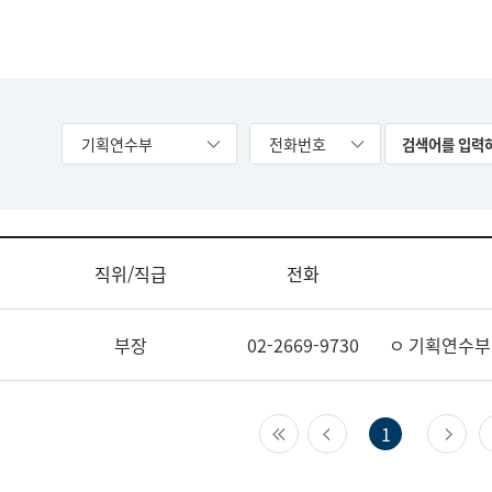
기획연수부
전화번호
직위/직급
전화
부장
02-2669-9730
ㅇ 기획연수부
첫 페이지
이전 페이지
다
1