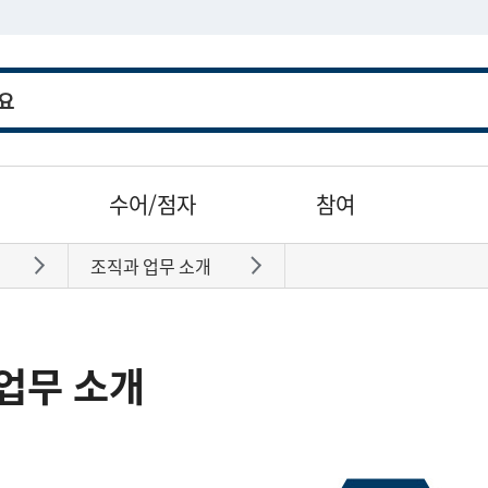
수어/점자
참여
조직과 업무 소개
바로가기
바로가기
업무 소개