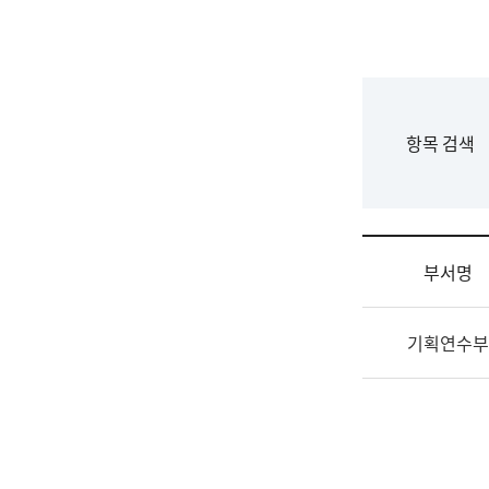
국
립
국
어
원
F
항목 검색
조
o
직
r
도
m
국
어
부서명
원
원
조
장
기획연수부
직
기
및
획
업
연
무
수
소
부
개
기