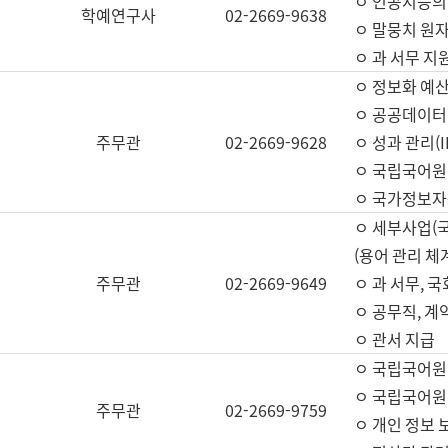
ㅇ 인공지능의
학예연구사
02-2669-9638
ㅇ 말뭉치 원자
ㅇ 과 서무 지
ㅇ 정보화 예산
ㅇ 공공데이터 
주무관
02-2669-9628
ㅇ 성과 관리(
ㅇ 국립국어원
ㅇ 국가정보자
ㅇ 세부사업(
(용어 관리 체
주무관
02-2669-9649
ㅇ 과 서무, 
ㅇ 공무직, 계
ㅇ 관서 지급
ㅇ 국립국어원
ㅇ 국립국어원
주무관
02-2669-9759
ㅇ 개인 정보 