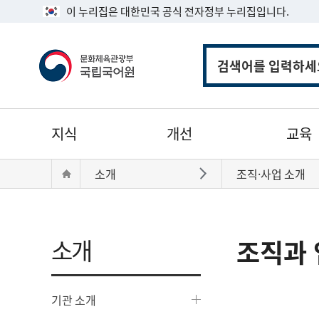
이 누리집은 대한민국 공식 전자정부 누리집입니다.
통
합
검
색
주
지식
개선
교육
메
뉴
현
Home
소개
조직·사업 소개
바로가기
재
위
치:
소개
조직과 
기관 소개