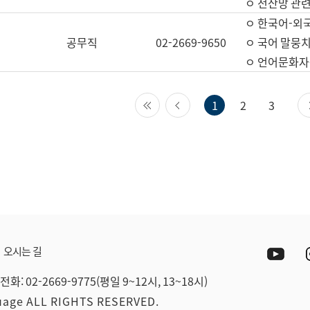
ㅇ 전산망 관련
ㅇ 한국어-외
공무직
02-2669-9650
ㅇ 국어 말뭉치
ㅇ 언어문화자원
첫 페이지
이전 페이지
1
2
3
Yout
오시는 길
전화: 02-2669-9775(평일 9~12시, 13~18시)
guage ALL RIGHTS RESERVED.