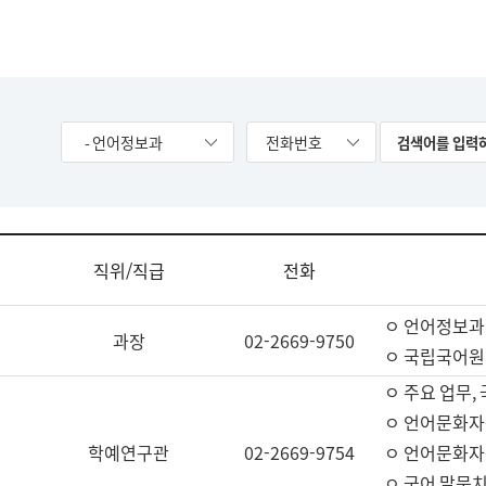
- 언어정보과
전화번호
직위/직급
전화
ㅇ 언어정보과
과장
02-2669-9750
ㅇ 국립국어원
ㅇ 주요 업무,
ㅇ 언어문화자
학예연구관
02-2669-9754
ㅇ 언어문화자
ㅇ 국어 말뭉치