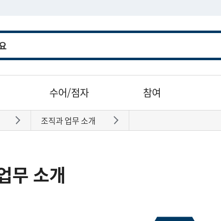
수어/점자
참여
조직과 업무 소개
바로가기
바로가기
업무 소개