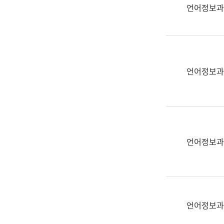
실
언어정보과
어
문
연
구
과
언어정보과
어
문
연
구
과
(사
언어정보과
전
팀)
언
어
정
언어정보과
보
과