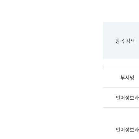
국
립
국
어
원
F
항목 검색
조
o
직
r
도
m
국
어
부서명
원
원
조
장
언어정보과
직
기
및
획
업
연
무
수
소
언어정보과
부
개
기