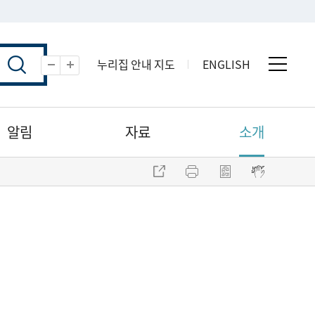
누리집 안내 지도
ENGLISH
전체 
축소
확대
알림
자료
소개
주소 복사
프린트
점자파일 내려받기
점자뷰어 보