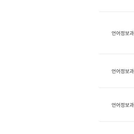
(부
획
서
운
명,
영
직
과
위/
언어정보과
공
직
공
급,
언
전
어
화,
과
담
교
언어정보과
당
육
업
연
무)
수
과
언어정보과
어
문
연
구