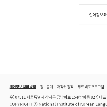
한
국
어
언어정보과
진
흥
과
수
어
점
자
진
흥
과
개인정보 처리 방침
정보공개
저작권 정책
무료 배포 프로그램
우) 07511 서울특별시 강서구 금낭화로 154(방화동 827)
대표 
COPYRIGHT ⓒ National Institute of Korean Lan