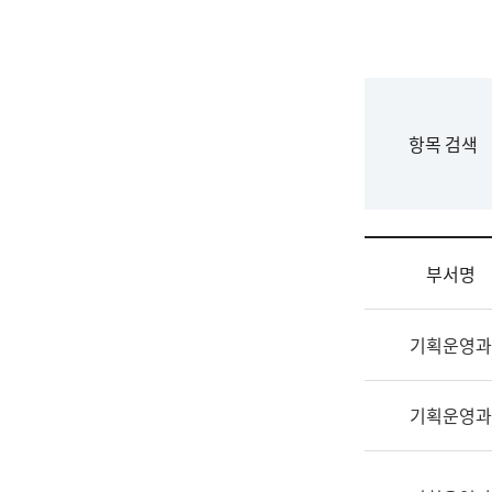
국
립
국
어
원
F
항목 검색
조
o
직
r
도
m
국
어
부서명
원
원
조
장
기획운영과
직
기
및
획
업
연
기획운영과
무
수
소
부
개
기