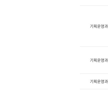
실
어
문
연
구
기획운영과
과
어
문
연
구
과
기획운영과
(사
전
팀)
기획운영과
언
어
정
보
과