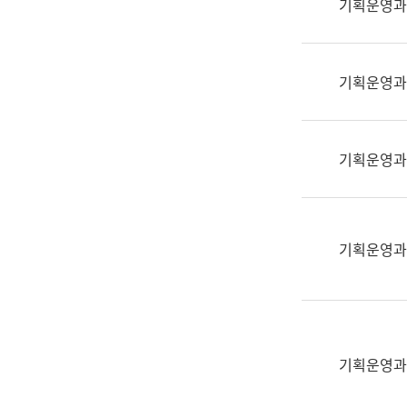
기획운영과
(부
획
서
운
명,
영
직
기획운영과
과
위/
공
직
공
급,
언
기획운영과
전
어
화,
과
담
교
당
육
기획운영과
업
연
무)
수
과
어
문
기획운영과
연
구