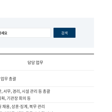
담당 업무
 업무 총괄
, 서무, 경리, 시설 관리 등 총괄
계획, 기관장 회의 등
원 채용, 상훈·징계, 복무 관리