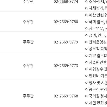
주무관
02-2669-9774
ㅇ 조직·직제,
ㅇ 자체평가,
ㅇ 예산 관련 
주무관
02-2669-9780
ㅇ 국회 업무
ㅇ 서무업무,
ㅇ 급여, 연금
주무관
02-2669-9779
ㅇ 관서운영경비
ㅇ 공무직 퇴직
ㅇ 계약 업무(
ㅇ 지출원인행위
주무관
02-2669-9773
ㅇ 세입징수 
ㅇ 인건비·기
ㅇ 청사 및 시
ㅇ 공무직 관리
주무관
02-2669-9768
ㅇ 국어원 청
ㅇ 시설 안전 