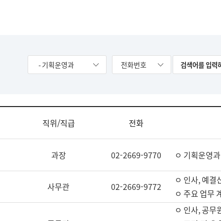
- 기획운영과
전화번호
직위/직급
전화
과장
02-2669-9770
ㅇ 기획운영과
ㅇ 인사, 예결산
사무관
02-2669-9772
ㅇ 주요 업무 
ㅇ 인사, 공무