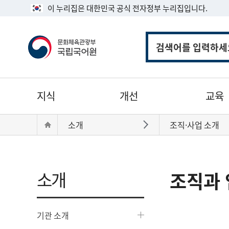
이 누리집은 대한민국 공식 전자정부 누리집입니다.
통
합
검
색
주
지식
개선
교육
메
뉴
현
Home
소개
조직·사업 소개
바로가기
재
위
치:
소개
조직과 
기관 소개