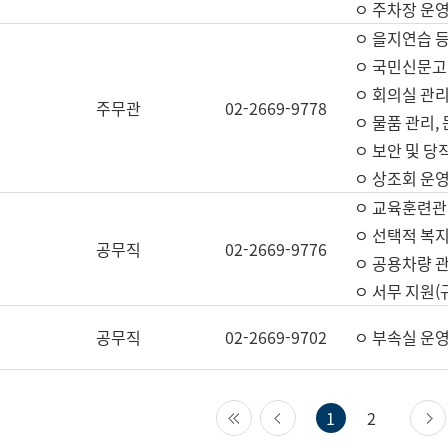
ㅇ 주차장 운
ㅇ 을지연습 
ㅇ 국민신문고,
ㅇ 회의실 관리
주무관
02-2669-9778
ㅇ 물품 관리,
ㅇ 보안 및 당
ㅇ 상조회 운
ㅇ 교육훈련관
ㅇ 선택적 복지
공무직
02-2669-9776
ㅇ 공용차량 관
ㅇ 서무 지원(
공무직
02-2669-9702
ㅇ 부속실 운
첫 페이지
이전 페이지
1
2