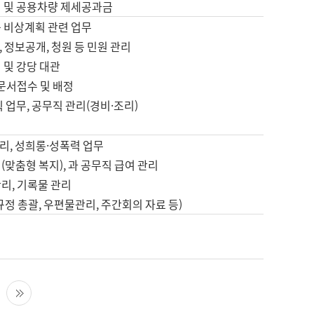
영 및 공용차량 제세공과금
등 비상계획 관련 업무
 정보공개, 청원 등 민원 관리
 및 강당 대관
 문서접수 및 배정
직 업무, 공무직 관리(경비·조리)
영
리, 성희롱·성폭력 업무
(맞춤형 복지), 과 공무직 급여 관리
리, 기록물 관리
규정 총괄, 우편물관리, 주간회의 자료 등)
영
다음 페이지
마지막 페이지