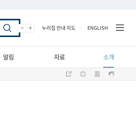
누리집 안내 지도
ENGLISH
전체 
축소
확대
알림
자료
소개
주소 복사
프린트
점자파일 내려받기
점자뷰어 보