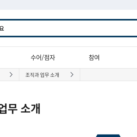
수어/점자
참여
조직과 업무 소개
바로가기
바로가기
업무 소개