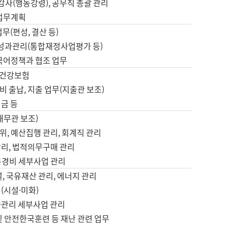
 감사(행동강령), 공무직 총괄 관리
 업무계획
업무(편성, 결산 등)
, 성과관리(통합재정사업평가 등)
 국어정책과 협조 업무
, 건강보험
 출납, 지출 업무(지출관 보조)
금 등
재무관 보조)
, 예산집행 관리, 회계직 관리
관리, 법적의무구매 관리
본경비 세부사업 관리
설, 국유재산 관리, 에너지 관리
(시설·미화)
사관리 세부사업 관리
및 안전한국훈련 등 재난 관련 업무