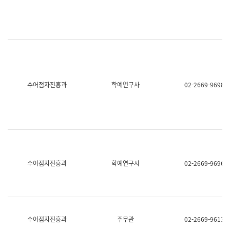
명,
교
직
육
위/
연
직
수
급,
과
전
어
화,
문
담
연
당
구
수어점자진흥과
학예연구사
02-2669-9698
업
실
무)
어
문
연
구
과
어
문
연
수어점자진흥과
학예연구사
02-2669-9696
구
과
(사
전
팀)
언
어
수어점자진흥과
주무관
02-2669-9613
정