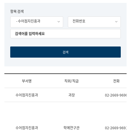
립
국
F
항목 검색
어
o
원
- 수어점자진흥과
전화번호
r
조
m
직
도
국
어
원
원
장
기
획
연
수
부서명
직위/직급
전화
부
기
조
획
수어점자진흥과
과장
02-2669-9690
직
운
및
영
업
과
무
공
소
공
개
언
(부
어
수어점자진흥과
학예연구관
02-2669-9691
서
과