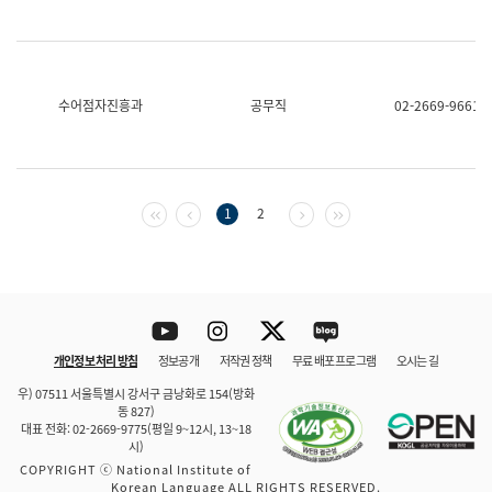
수어점자진흥과
공무직
02-2669-9661
첫 페이지
이전 페이지
다음 페이지
마지막 페이지
1
2
Youtube
Instagram
Twitter
blog
개인정보 처리 방침
정보공개
저작권 정책
무료 배포 프로그램
오시는 길
바로 가기
문체부와 소속기관
우) 07511 서울특별시 강서구 금낭화로 154(방화
동 827)
대표 전화: 02-2669-9775(평일 9~12시, 13~18
시)
COPYRIGHT ⓒ National Institute of
Korean Language ALL RIGHTS RESERVED.