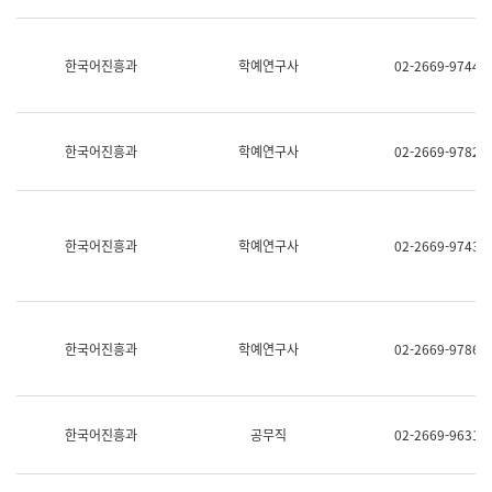
명,
교
직
육
위/
연
한국어진흥과
학예연구사
02-2669-9744
직
수
급,
과
전
어
화,
문
담
연
한국어진흥과
학예연구사
02-2669-9782
당
구
업
실
무)
어
문
연
한국어진흥과
학예연구사
02-2669-9743
구
과
어
문
연
한국어진흥과
학예연구사
02-2669-9786
구
과
(사
전
팀)
한국어진흥과
공무직
02-2669-9631
언
어
정