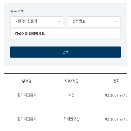
립
국
F
항목 검색
어
o
원
- 한국어진흥과
전화번호
r
조
m
직
도
국
어
원
원
장
기
획
연
수
부서명
직위/직급
전화
부
기
조
획
한국어진흥과
과장
02-2669-9742
직
운
및
영
업
과
무
공
소
공
한국어진흥과
학예연구관
02-2669-9742
개
언
(부
어
서
과