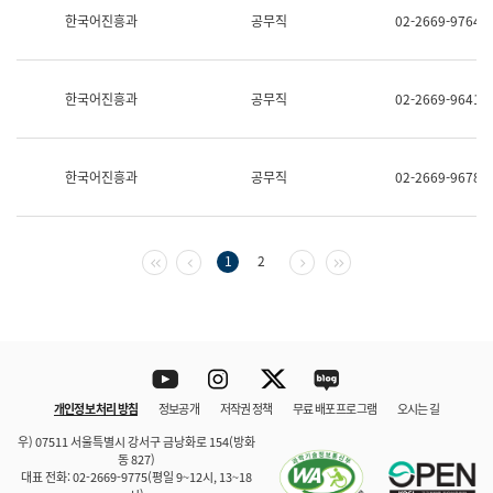
보
한국어진흥과
공무직
02-2669-9764
과
한
국
어
한국어진흥과
공무직
02-2669-9641
진
흥
과
수
한국어진흥과
공무직
02-2669-9678
어
점
자
진
흥
첫 페이지
이전 페이지
다음 페이지
마지막 페이지
1
2
과
Youtube
Instagram
Twitter
blog
개인정보 처리 방침
정보공개
저작권 정책
무료 배포 프로그램
오시는 길
바로 가기
문체부와 소속기관
우) 07511 서울특별시 강서구 금낭화로 154(방화
동 827)
대표 전화: 02-2669-9775(평일 9~12시, 13~18