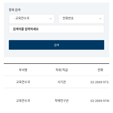
립
국
F
항목 검색
어
o
원
- 교육연수과
전화번호
r
조
m
직
도
국
어
원
원
장
기
획
연
수
부서명
직위/직급
전화
부
기
조
획
교육연수과
서기관
02-2669-9731
직
운
및
영
업
과
무
공
소
공
교육연수과
학예연구관
02-2669-9740
개
언
(부
어
서
과