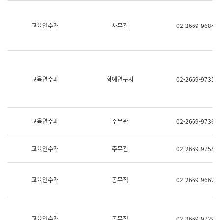
명,
교
직
육
위/
연
교육연수과
사무관
02-2669-9684
직
수
급,
과
전
어
화,
문
담
연
당
구
교육연수과
학예연구사
02-2669-9735
업
실
무)
어
문
연
구
교육연수과
주무관
02-2669-9736
과
어
문
교육연수과
주무관
02-2669-9758
연
구
과
(사
교육연수과
공무직
02-2669-9662
전
팀)
언
어
정
교육연수과
공무직
02-2669-9729