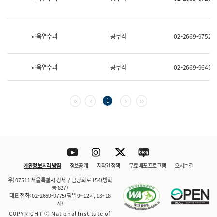
보
과
한
국
교육연수과
공무직
02-2669-9752
어
진
흥
과
교육연수과
공무직
02-2669-9645
수
어
점
자
첫 페이지
이전 페이지
다음 페이지
마지막 페이지
1
진
흥
과
Youtube
Instagram
Twitter
blog
개인정보 처리 방침
정보공개
저작권 정책
무료 배포 프로그램
오시는 길
바로 가기
문체부와 소속기관
우) 07511 서울특별시 강서구 금낭화로 154(방화
동 827)
대표 전화: 02-2669-9775(평일 9~12시, 13~18
시)
COPYRIGHT ⓒ National Institute of