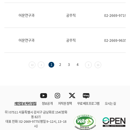
보
과
한
어문연구과
공무직
02-2669-9719
국
어
진
흥
과
어문연구과
공무직
02-2669-9635
수
어
점
자
진
첫 페이지
이전 페이지
다음 페이지
마지막 페이지
1
2
3
4
흥
과
Youtube
Instagram
Twitter
blog
개인정보 처리 방침
정보공개
저작권 정책
무료 배포 프로그램
오시는 길
바로 가기
문체부와 소속기관
우) 07511 서울특별시 강서구 금낭화로 154(방화
동 827)
대표 전화: 02-2669-9775(평일 9~12시, 13~18
시)