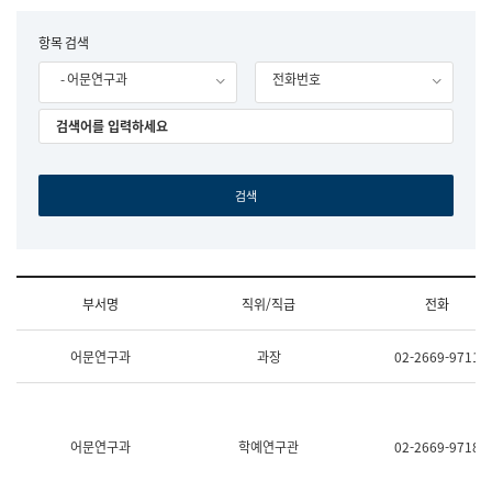
립
국
F
항목 검색
어
o
원
- 어문연구과
전화번호
r
조
m
직
도
국
어
원
원
장
기
획
연
수
부서명
직위/직급
전화
부
기
조
획
어문연구과
과장
02-2669-9711
직
운
및
영
업
과
무
공
소
공
어문연구과
학예연구관
02-2669-9718
개
언
(부
어
서
과