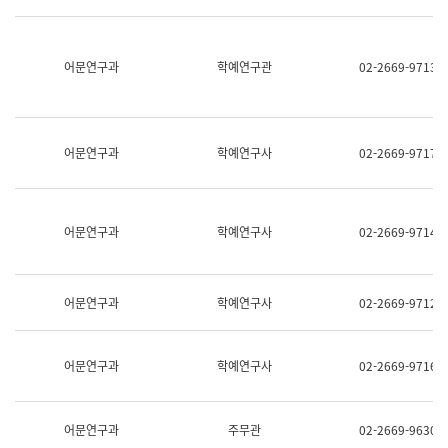
명,
교
직
육
위/
연
직
어문연구과
학예연구관
02-2669-9713
수
급,
과
전
어
화,
문
담
연
당
구
어문연구과
학예연구사
02-2669-9717
업
실
무)
어
문
연
어문연구과
학예연구사
02-2669-9714
구
과
어
문
어문연구과
학예연구사
02-2669-9712
연
구
과
(사
어문연구과
학예연구사
02-2669-9716
전
팀)
언
어
어문연구과
주무관
02-2669-9630
정