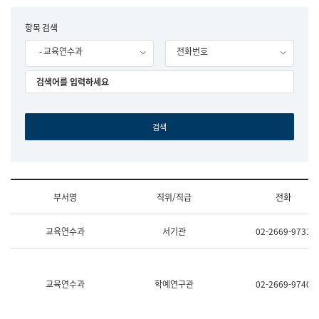
립
국
F
항목 검색
어
o
원
- 교육연수과
전화번호
r
조
m
직
도
국
어
원
원
장
기
획
연
수
부서명
직위/직급
전화
부
기
조
획
교육연수과
서기관
02-2669-9731
직
운
및
영
업
과
무
공
소
공
교육연수과
학예연구관
02-2669-9740
개
언
(부
어
서
과