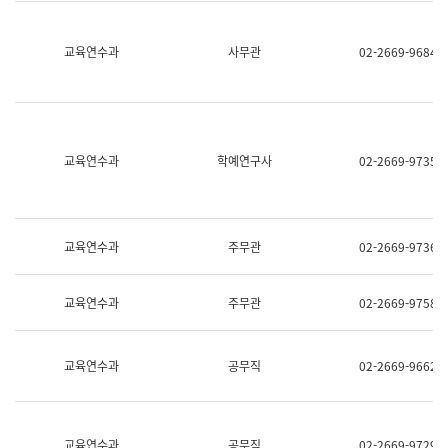
명,
교
직
육
위/
연
교육연수과
사무관
02-2669-9684
직
수
급,
과
전
어
화,
문
담
연
당
구
교육연수과
학예연구사
02-2669-9735
업
실
무)
어
문
연
구
교육연수과
주무관
02-2669-9736
과
어
문
교육연수과
주무관
02-2669-9758
연
구
과
(사
교육연수과
공무직
02-2669-9662
전
팀)
언
어
정
교육연수과
공무직
02-2669-9729