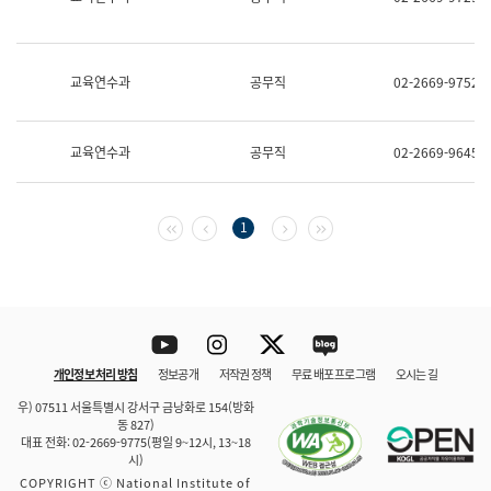
보
과
한
국
교육연수과
공무직
02-2669-9752
어
진
흥
과
교육연수과
공무직
02-2669-9645
수
어
점
자
첫 페이지
이전 페이지
다음 페이지
마지막 페이지
1
진
흥
과
Youtube
Instagram
Twitter
blog
개인정보 처리 방침
정보공개
저작권 정책
무료 배포 프로그램
오시는 길
바로 가기
문체부와 소속기관
우) 07511 서울특별시 강서구 금낭화로 154(방화
동 827)
대표 전화: 02-2669-9775(평일 9~12시, 13~18
시)
COPYRIGHT ⓒ National Institute of