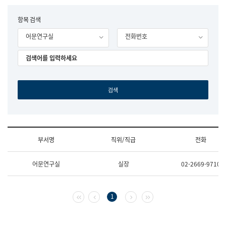
립
국
F
항목 검색
어
o
원
어문연구실
전화번호
r
조
m
직
도
국
어
원
원
장
기
획
연
수
부서명
직위/직급
전화
부
기
조
획
어문연구실
실장
02-2669-9710
직
운
및
영
업
과
무
공
첫 페이지
이전 페이지
다음 페이지
마지막 페이지
1
소
공
개
언
(부
어
서
과