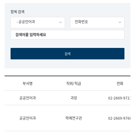
립
국
F
항목 검색
어
o
원
- 공공언어과
전화번호
r
조
m
직
도
국
어
원
원
장
기
획
연
수
부서명
직위/직급
전화
부
기
조
획
공공언어과
과장
02-2669-9721
직
운
및
영
업
과
무
공
공공언어과
학예연구관
02-2669-9766
소
공
개
언
(부
어
서
과