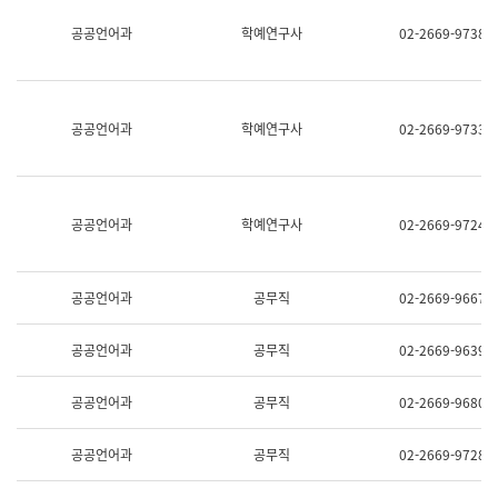
명,
교
공공언어과
학예연구사
02-2669-9738
직
육
위/
연
직
수
급,
과
전
어
공공언어과
학예연구사
02-2669-9733
화,
문
담
연
당
구
업
실
무)
어
공공언어과
학예연구사
02-2669-9724
문
연
구
과
공공언어과
공무직
02-2669-9667
어
문
연
공공언어과
공무직
02-2669-9639
구
과
(사
공공언어과
공무직
02-2669-9680
전
팀)
언
공공언어과
공무직
02-2669-9728
어
정