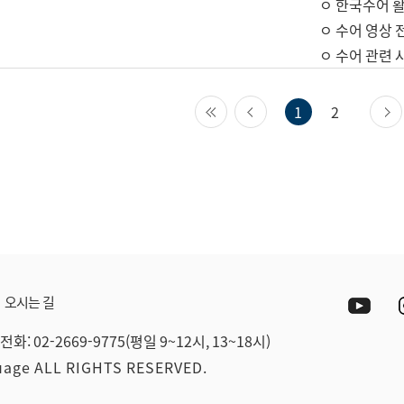
ㅇ 한국수어 활
ㅇ 수어 영상 
ㅇ 수어 관련 
첫 페이지
이전 페이지
1
2
Yout
오시는 길
전화: 02-2669-9775(평일 9~12시, 13~18시)
guage ALL RIGHTS RESERVED.