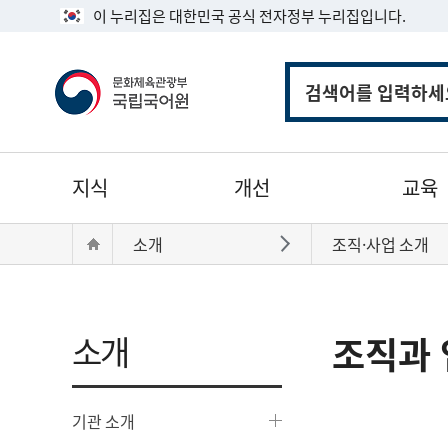
이 누리집은 대한민국 공식 전자정부 누리집입니다.
통
합
검
색
주
지식
개선
교육
메
뉴
현
Home
소개
조직·사업 소개
바로가기
재
위
치:
소개
조직과 
기관 소개