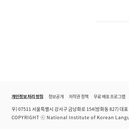
개인정보 처리 방침
정보공개
저작권 정책
무료 배포 프로그램
우) 07511 서울특별시 강서구 금낭화로 154(방화동 827)
대표 
COPYRIGHT ⓒ National Institute of Korean Lan