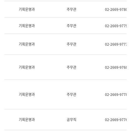
명,
교
직
기획운영과
주무관
02-2669-9780
육
위/
연
직
수
급,
과
기획운영과
주무관
02-2669-9779
전
어
화,
문
담
연
당
기획운영과
주무관
02-2669-9773
구
업
실
무)
어
문
연
기획운영과
주무관
02-2669-9768
구
과
어
문
연
구
기획운영과
주무관
02-2669-9778
과
(사
전
팀)
언
기획운영과
공무직
02-2669-9776
어
정