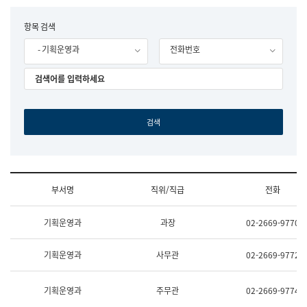
립
국
F
항목 검색
어
o
원
- 기획운영과
전화번호
r
조
m
직
도
국
어
원
원
장
기
획
연
수
부서명
직위/직급
전화
부
기
조
획
기획운영과
과장
02-2669-9770
직
운
및
영
업
과
기획운영과
사무관
02-2669-9772
무
공
소
공
개
언
기획운영과
주무관
02-2669-9774
(부
어
서
과