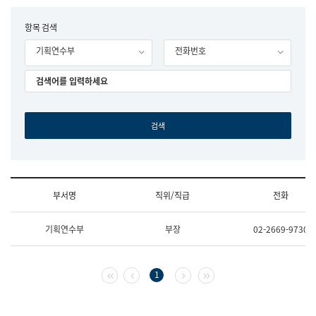
립
국
F
항목 검색
어
o
원
기획연수부
전화번호
r
조
m
직
도
국
어
원
원
장
기
획
연
수
부서명
직위/직급
전화
부
기
조
획
기획연수부
부장
02-2669-9730
직
운
및
영
업
과
무
공
첫 페이지
이전 페이지
다음 페이지
마지막 페이지
1
소
공
개
언
(부
어
서
과