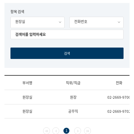
립
국
F
항목 검색
어
o
원
원장실
전화번호
r
조
m
직
도
국
어
원
원
장
기
획
연
수
부서명
직위/직급
전화
부
기
조
획
원장실
원장
02-2669-9700
직
운
및
영
업
과
원장실
공무직
02-2669-9702
무
공
소
공
개
언
(부
어
첫 페이지
이전 페이지
다음 페이지
마지막 페이지
1
서
과