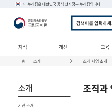
이 누리집은 대한민국 공식 전자정부 누리집입니다.
통
합
검
색
주
지식
개선
교육
메
뉴
현
Home
소개
조직·사업 소개
바로가기
재
위
치:
소개
조직과 
기관 소개