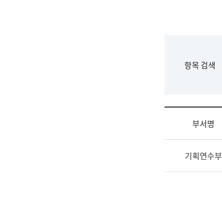
국
립
국
어
원
F
항목 검색
조
o
직
r
도
m
국
어
부서명
원
원
조
장
기획연수부
직
기
및
획
업
연
무
수
소
부
개
기