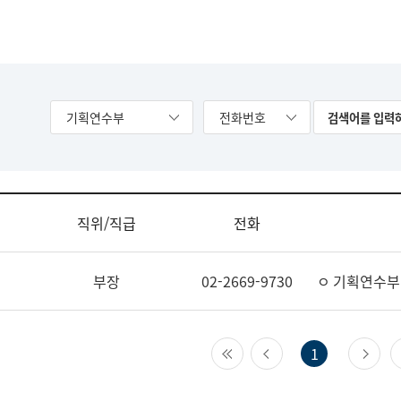
기획연수부
전화번호
직위/직급
전화
부장
02-2669-9730
ㅇ 기획연수부
첫 페이지
이전 페이지
다
1