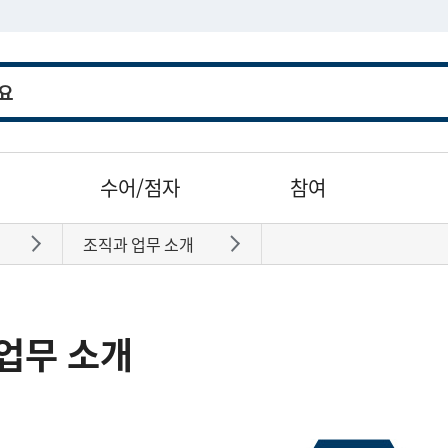
수어/점자
참여
조직과 업무 소개
바로가기
바로가기
업무 소개