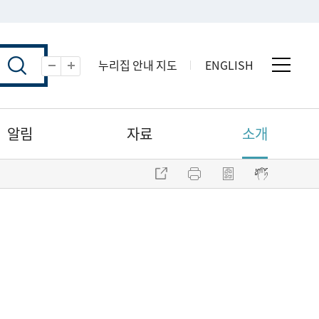
누리집 안내 지도
ENGLISH
전체 
축소
확대
알림
자료
소개
주소 복사
프린트
점자파일 내려받기
점자뷰어 보