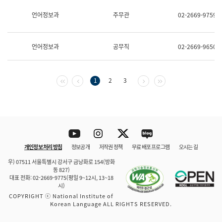
보
과
언어정보과
주무관
02-2669-9759
한
국
어
언어정보과
공무직
02-2669-9650
진
흥
과
수
첫 페이지
이전 페이지
다음 페이지
마지막 페이지
1
2
3
어
점
자
진
흥
과
Youtube
Instagram
Twitter
blog
개인정보 처리 방침
정보공개
저작권 정책
무료 배포 프로그램
오시는 길
바로 가기
문체부와 소속기관
우) 07511 서울특별시 강서구 금낭화로 154(방화
동 827)
대표 전화: 02-2669-9775(평일 9~12시, 13~18
시)
COPYRIGHT ⓒ National Institute of
Korean Language ALL RIGHTS RESERVED.