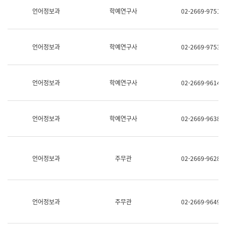
명,
교
언어정보과
학예연구사
02-2669-9751
직
육
위/
연
직
수
급,
과
언어정보과
학예연구사
02-2669-9753
전
어
화,
문
담
연
당
구
언어정보과
학예연구사
02-2669-9614
업
실
무)
어
문
연
언어정보과
학예연구사
02-2669-9638
구
과
어
문
연
언어정보과
주무관
02-2669-9628
구
과
(사
전
팀)
언어정보과
주무관
02-2669-9649
언
어
정