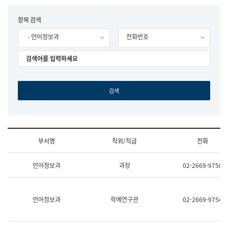
립
국
F
항목 검색
어
o
원
- 언어정보과
전화번호
r
조
m
직
도
국
어
원
원
장
기
획
연
수
부서명
직위/직급
전화
부
기
조
획
언어정보과
과장
02-2669-9750
직
운
및
영
업
과
무
공
언어정보과
학예연구관
02-2669-9754
소
공
개
언
(부
어
서
과