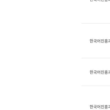
(부
획
서
운
명,
영
직
과
위/
공
직
공
급,
언
한국어진흥
전
어
화,
과
담
교
당
육
업
연
한국어진흥
무)
수
과
어
문
연
구
한국어진흥