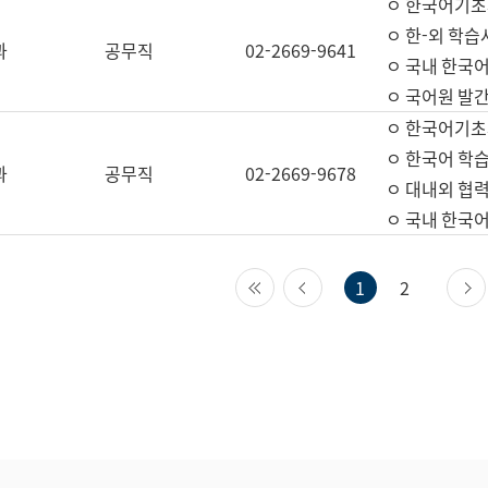
ㅇ 한국어기초
ㅇ 한-외 학습
과
공무직
02-2669-9641
ㅇ 국내 한국
ㅇ 국어원 발간
ㅇ 한국어기초
ㅇ 한국어 학
과
공무직
02-2669-9678
ㅇ 대내외 협력
ㅇ 국내 한국
첫 페이지
이전 페이지
1
2