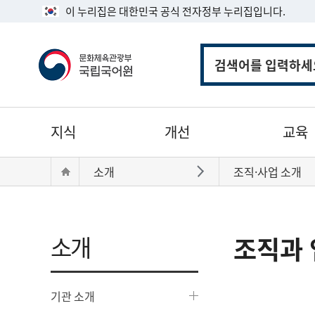
이 누리집은 대한민국 공식 전자정부 누리집입니다.
통
합
검
색
주
지식
개선
교육
메
뉴
현
Home
소개
조직·사업 소개
바로가기
재
위
치:
소개
조직과 
기관 소개