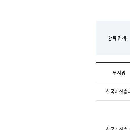
국
립
국
어
원
F
항목 검색
조
o
직
r
도
m
국
어
부서명
원
원
조
장
한국어진흥
직
기
및
획
업
연
무
수
소
부
개
기
한국어진흥