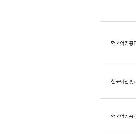
실
어
문
연
구
과
한국어진흥
어
문
연
구
과
한국어진흥
(사
전
팀)
언
어
한국어진흥
정
보
과