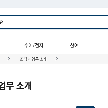
수어/점자
참여
조직과 업무 소개
바로가기
바로가기
업무 소개