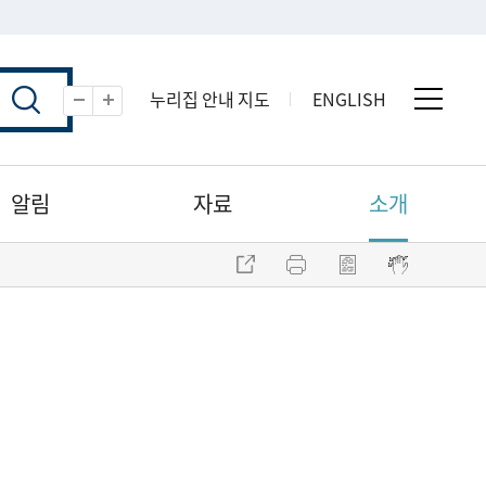
누리집 안내 지도
ENGLISH
전체 
축소
확대
알림
자료
소개
주소 복사
프린트
점자파일 내려받기
점자뷰어 보