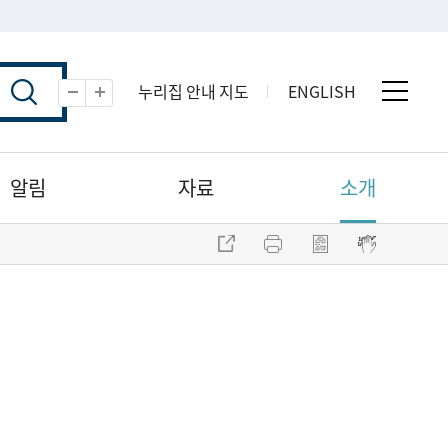
누리집 안내 지도
ENGLISH
전체 
축소
확대
알림
자료
소개
주소 복사
프린트
점자파일 내려받기
점자뷰어 보