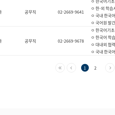
ㅇ 한국어기초
ㅇ 한-외 학습
과
공무직
02-2669-9641
ㅇ 국내 한국
ㅇ 국어원 발간
ㅇ 한국어기초
ㅇ 한국어 학
과
공무직
02-2669-9678
ㅇ 대내외 협력
ㅇ 국내 한국
첫 페이지
이전 페이지
1
2