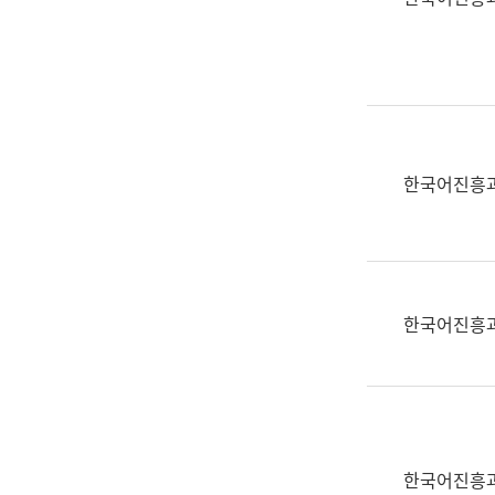
(부
획
서
운
명,
영
직
과
위/
공
직
공
급,
언
한국어진흥
전
어
화,
과
담
교
당
육
업
연
한국어진흥
무)
수
과
어
문
연
구
한국어진흥