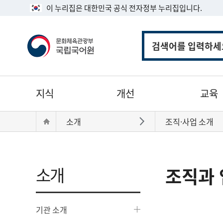
이 누리집은 대한민국 공식 전자정부 누리집입니다.
통
합
검
색
주
지식
개선
교육
메
뉴
현
Home
소개
조직·사업 소개
바로가기
재
위
치:
소개
조직과 
기관 소개