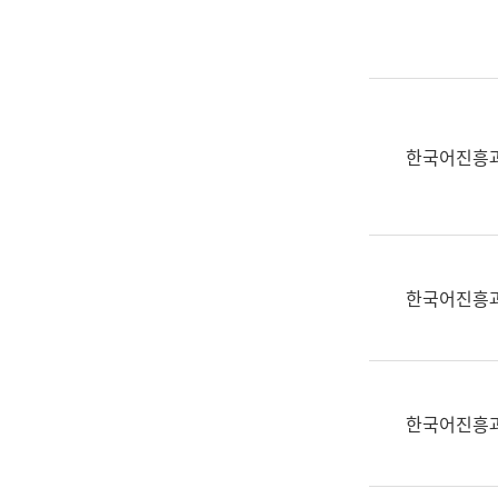
실
어
문
연
구
과
한국어진흥
어
문
연
구
과
한국어진흥
(사
전
팀)
언
어
한국어진흥
정
보
과