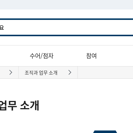
수어/점자
참여
조직과 업무 소개
바로가기
바로가기
업무 소개