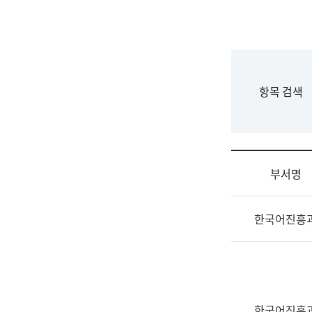
국
립
국
어
원
F
항목 검색
조
o
직
r
도
m
국
어
부서명
원
원
조
장
한국어진흥
직
기
및
획
업
연
무
수
소
부
개
기
한국어진흥