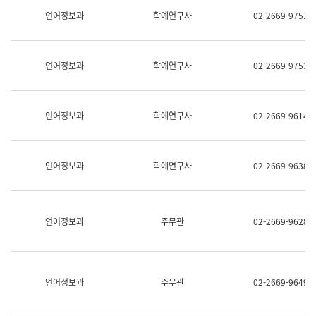
명,
교
언어정보과
학예연구사
02-2669-9751
직
육
위/
연
직
수
급,
과
언어정보과
학예연구사
02-2669-9753
전
어
화,
문
담
연
당
구
언어정보과
학예연구사
02-2669-9614
업
실
무)
어
문
연
언어정보과
학예연구사
02-2669-9638
구
과
어
문
연
언어정보과
주무관
02-2669-9628
구
과
(사
전
팀)
언어정보과
주무관
02-2669-9649
언
어
정