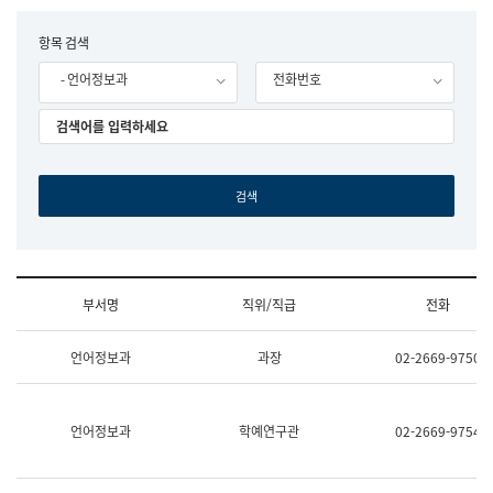
립
국
F
항목 검색
어
o
원
- 언어정보과
전화번호
r
조
m
직
도
국
어
원
원
장
기
획
연
수
부서명
직위/직급
전화
부
기
조
획
언어정보과
과장
02-2669-9750
직
운
및
영
업
과
무
공
언어정보과
학예연구관
02-2669-9754
소
공
개
언
(부
어
서
과