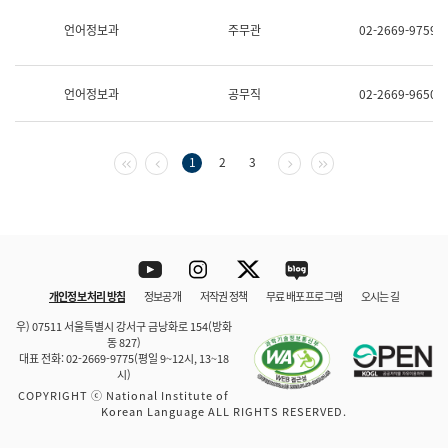
보
과
언어정보과
주무관
02-2669-9759
한
국
어
언어정보과
공무직
02-2669-9650
진
흥
과
수
첫 페이지
이전 페이지
다음 페이지
마지막 페이지
1
2
3
어
점
자
진
흥
과
Youtube
Instagram
Twitter
blog
개인정보 처리 방침
정보공개
저작권 정책
무료 배포 프로그램
오시는 길
바로 가기
문체부와 소속기관
우) 07511 서울특별시 강서구 금낭화로 154(방화
동 827)
대표 전화: 02-2669-9775(평일 9~12시, 13~18
시)
COPYRIGHT ⓒ National Institute of
Korean Language ALL RIGHTS RESERVED.