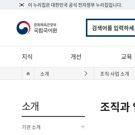
이 누리집은 대한민국 공식 전자정부 누리집입니다.
통
합
검
색
주
지식
개선
교육
메
뉴
현
Home
소개
조직·사업 소개
바로가기
재
위
치:
소개
조직과 
기관 소개