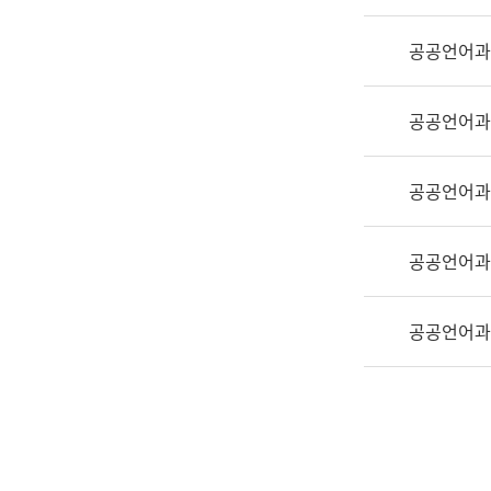
실
어
공공언어과
문
연
구
공공언어과
과
어
문
공공언어과
연
구
공공언어과
과
(사
전
공공언어과
팀)
언
어
정
보
과