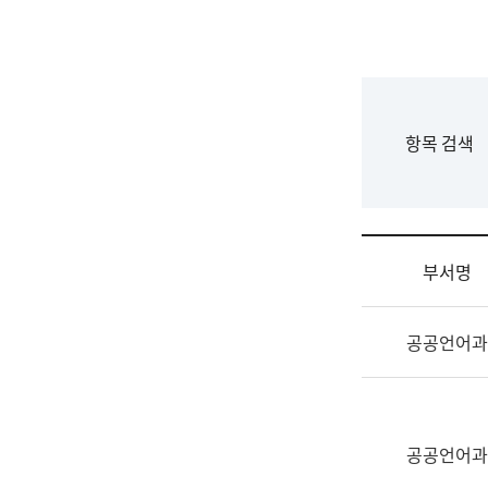
국
립
국
어
원
F
항목 검색
조
o
직
r
도
m
국
어
부서명
원
원
조
장
공공언어과
직
기
및
획
업
연
무
수
소
공공언어과
부
개
기