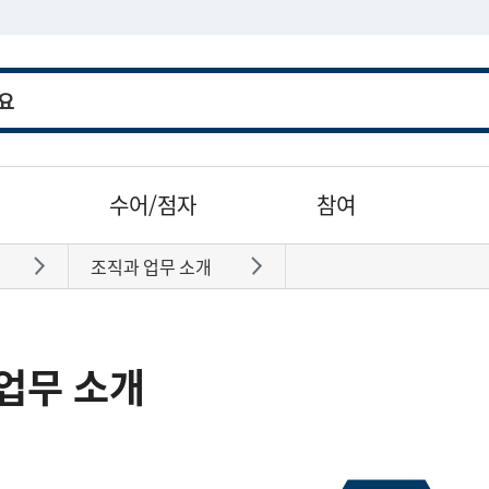
수어/점자
참여
조직과 업무 소개
바로가기
바로가기
업무 소개