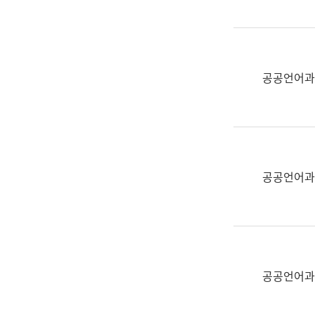
(부
획
서
운
명,
영
직
과
위/
공공언어과
공
직
공
급,
언
전
어
화,
과
담
교
공공언어과
당
육
업
연
무)
수
과
어
문
공공언어과
연
구