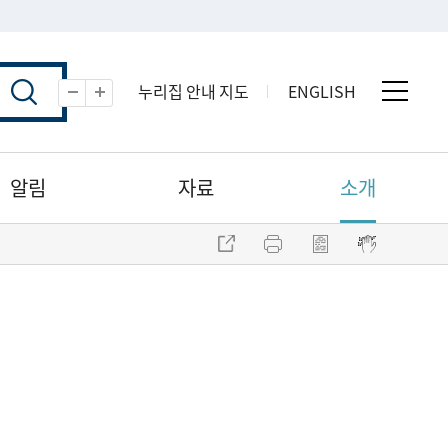
누리집 안내 지도
ENGLISH
전체 
축소
확대
알림
자료
소개
주소 복사
프린트
점자파일 내려받기
점자뷰어 보