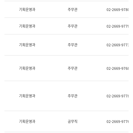
명,
교
직
기획운영과
주무관
02-2669-9780
육
위/
연
직
수
급,
과
기획운영과
주무관
02-2669-9779
전
어
화,
문
담
연
당
기획운영과
주무관
02-2669-9773
구
업
실
무)
어
문
연
기획운영과
주무관
02-2669-9768
구
과
어
문
연
구
기획운영과
주무관
02-2669-9778
과
(사
전
팀)
언
기획운영과
공무직
02-2669-9776
어
정