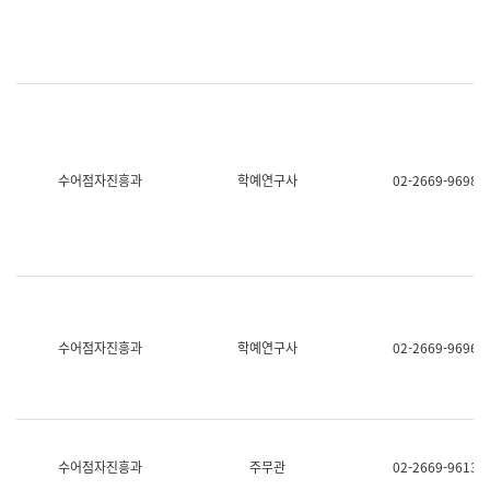
명,
교
직
육
위/
연
직
수
급,
과
전
어
화,
문
담
연
당
구
수어점자진흥과
학예연구사
02-2669-9698
업
실
무)
어
문
연
구
과
어
문
연
수어점자진흥과
학예연구사
02-2669-9696
구
과
(사
전
팀)
언
어
수어점자진흥과
주무관
02-2669-9613
정