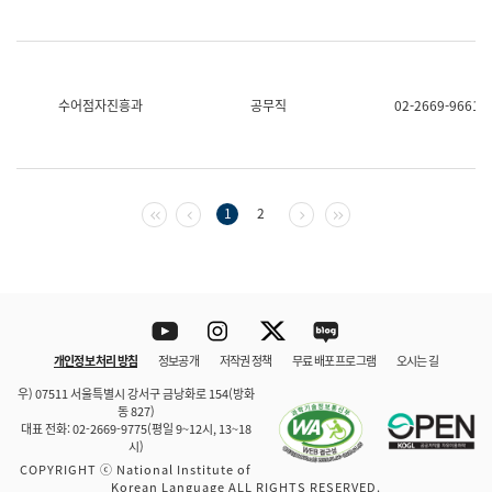
수어점자진흥과
공무직
02-2669-9661
첫 페이지
이전 페이지
다음 페이지
마지막 페이지
1
2
Youtube
Instagram
Twitter
blog
개인정보 처리 방침
정보공개
저작권 정책
무료 배포 프로그램
오시는 길
바로 가기
문체부와 소속기관
우) 07511 서울특별시 강서구 금낭화로 154(방화
동 827)
대표 전화: 02-2669-9775(평일 9~12시, 13~18
시)
COPYRIGHT ⓒ National Institute of
Korean Language ALL RIGHTS RESERVED.