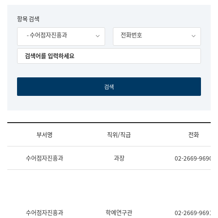
립
국
F
항목 검색
어
o
원
- 수어점자진흥과
전화번호
r
조
m
직
도
국
어
원
원
장
기
획
연
수
부서명
직위/직급
전화
부
기
조
획
수어점자진흥과
과장
02-2669-9690
직
운
및
영
업
과
무
공
소
공
개
언
(부
어
수어점자진흥과
학예연구관
02-2669-9691
서
과