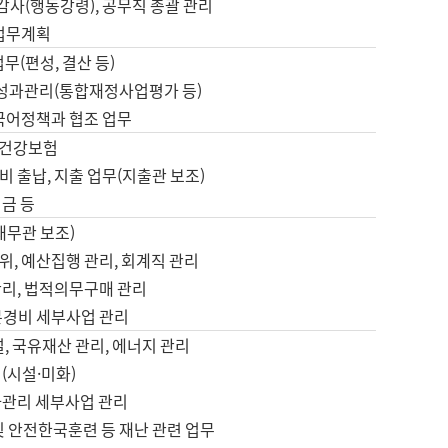
 감사(행동강령), 공무직 총괄 관리
 업무계획
업무(편성, 결산 등)
, 성과관리(통합재정사업평가 등)
 국어정책과 협조 업무
, 건강보험
 출납, 지출 업무(지출관 보조)
금 등
재무관 보조)
, 예산집행 관리, 회계직 관리
관리, 법적의무구매 관리
본경비 세부사업 관리
설, 국유재산 관리, 에너지 관리
(시설·미화)
사관리 세부사업 관리
및 안전한국훈련 등 재난 관련 업무