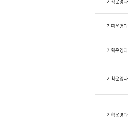
기획운영과
(부
획
서
운
명,
영
직
기획운영과
과
위/
공
직
공
급,
언
기획운영과
전
어
화,
과
담
교
당
육
기획운영과
업
연
무)
수
과
어
문
기획운영과
연
구