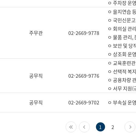
ㅇ 주차장 운
ㅇ 을지연습 
ㅇ 국민신문고,
ㅇ 회의실 관리
주무관
02-2669-9778
ㅇ 물품 관리,
ㅇ 보안 및 당
ㅇ 상조회 운
ㅇ 교육훈련관
ㅇ 선택적 복지
공무직
02-2669-9776
ㅇ 공용차량 관
ㅇ 서무 지원(
공무직
02-2669-9702
ㅇ 부속실 운
첫 페이지
이전 페이지
1
2