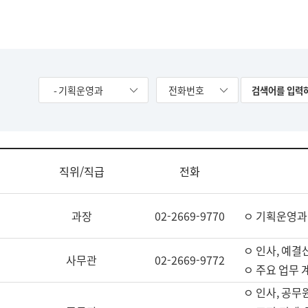
- 기획운영과
전화번호
직위/직급
전화
과장
02-2669-9770
ㅇ 기획운영과
ㅇ 인사, 예결산
사무관
02-2669-9772
ㅇ 주요 업무 
ㅇ 인사, 공무