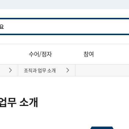
수어/점자
참여
조직과 업무 소개
바로가기
바로가기
업무 소개