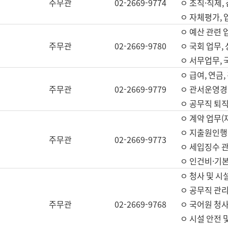
주무관
02-2669-9774
ㅇ 조직·직제,
ㅇ 자체평가,
ㅇ 예산 관련 
주무관
02-2669-9780
ㅇ 국회 업무
ㅇ 서무업무,
ㅇ 급여, 연금
주무관
02-2669-9779
ㅇ 관서운영경비
ㅇ 공무직 퇴직
ㅇ 계약 업무(
ㅇ 지출원인행위
주무관
02-2669-9773
ㅇ 세입징수 
ㅇ 인건비·기
ㅇ 청사 및 시
ㅇ 공무직 관리
주무관
02-2669-9768
ㅇ 국어원 청
ㅇ 시설 안전 