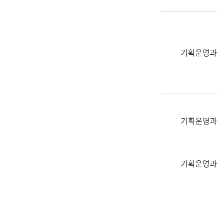
실
어
문
연
구
기획운영과
과
어
문
연
구
과
기획운영과
(사
전
팀)
기획운영과
언
어
정
보
과