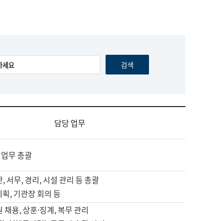
담당 업무
 업무 총괄
, 서무, 경리, 시설 관리 등 총괄
계획, 기관장 회의 등
원 채용, 상훈·징계, 복무 관리