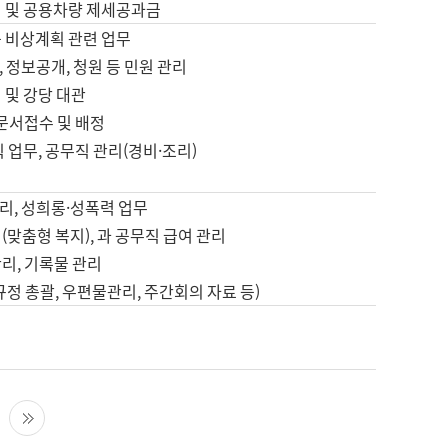
영 및 공용차량 제세공과금
등 비상계획 관련 업무
 정보공개, 청원 등 민원 관리
 및 강당 대관
 문서접수 및 배정
직 업무, 공무직 관리(경비·조리)
영
리, 성희롱·성폭력 업무
(맞춤형 복지), 과 공무직 급여 관리
리, 기록물 관리
규정 총괄, 우편물관리, 주간회의 자료 등)
영
다음 페이지
마지막 페이지