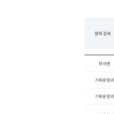
국
립
국
어
원
F
항목 검색
조
o
직
r
도
m
국
어
부서명
원
원
조
장
기획운영과
직
기
및
획
업
연
기획운영과
무
수
소
부
개
기