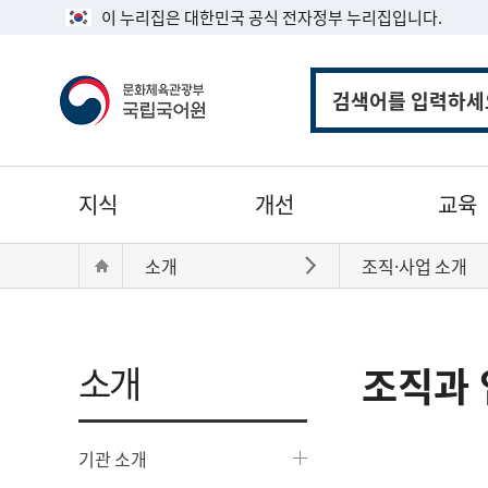
이 누리집은 대한민국 공식 전자정부 누리집입니다.
통
합
검
색
주
지식
개선
교육
메
뉴
현
Home
소개
조직·사업 소개
바로가기
재
위
치:
소개
조직과 
기관 소개