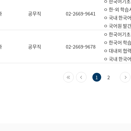
ㅇ 한국어기초
ㅇ 한-외 학습
과
공무직
02-2669-9641
ㅇ 국내 한국
ㅇ 국어원 발간
ㅇ 한국어기초
ㅇ 한국어 학
과
공무직
02-2669-9678
ㅇ 대내외 협력
ㅇ 국내 한국
첫 페이지
이전 페이지
1
2