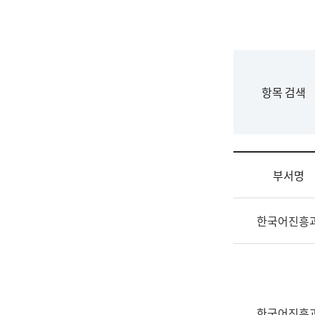
국
립
국
어
원
F
항목 검색
조
o
직
r
도
m
국
어
부서명
원
원
조
장
한국어진흥
직
기
및
획
업
연
무
수
소
부
개
기
한국어진흥