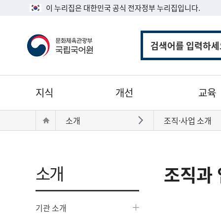
이 누리집은 대한민국 공식 전자정부 누리집입니다.
통
합
검
색
주
지식
개선
교육
메
뉴
현
Home
소개
조직·사업 소개
바로가기
재
위
치:
소개
조직과 
기관 소개