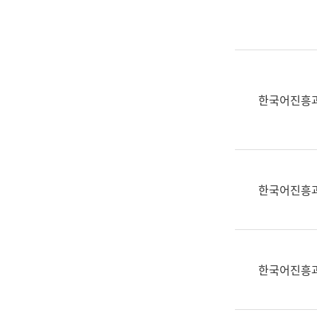
실
어
문
연
구
과
한국어진흥
어
문
연
구
과
한국어진흥
(사
전
팀)
언
어
한국어진흥
정
보
과