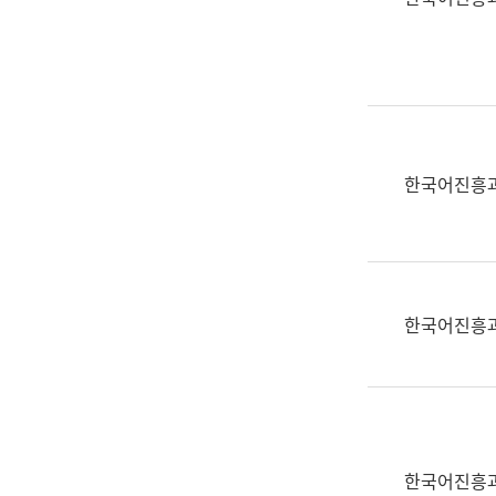
(부
획
서
운
명,
영
직
과
위/
공
직
공
급,
언
한국어진흥
전
어
화,
과
담
교
당
육
업
연
한국어진흥
무)
수
과
어
문
연
구
한국어진흥