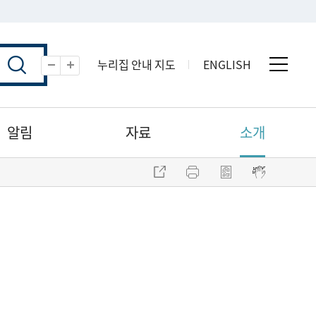
누리집 안내 지도
ENGLISH
전체 
축소
확대
알림
자료
소개
주소 복사
프린트
점자파일 내려받기
점자뷰어 보