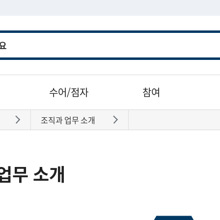
수어/점자
참여
조직과 업무 소개
바로가기
바로가기
업무 소개