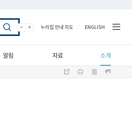
누리집 안내 지도
ENGLISH
전체 
축소
확대
알림
자료
소개
주소 복사
프린트
점자파일 내려받기
점자뷰어 보