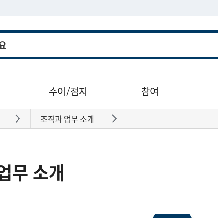
수어/점자
참여
조직과 업무 소개
바로가기
바로가기
업무 소개