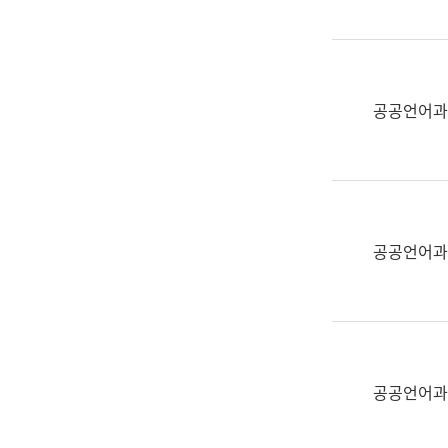
(부
획
서
운
명,
영
직
과
위/
공공언어과
공
직
공
급,
언
전
어
화,
과
담
교
공공언어과
당
육
업
연
무)
수
과
어
문
공공언어과
연
구