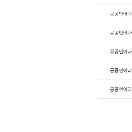
실
어
공공언어과
문
연
구
공공언어과
과
어
문
공공언어과
연
구
공공언어과
과
(사
전
공공언어과
팀)
언
어
정
보
과