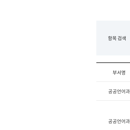
국
립
국
어
원
F
항목 검색
조
o
직
r
도
m
국
어
부서명
원
원
조
장
공공언어과
직
기
및
획
업
연
무
수
소
공공언어과
부
개
기