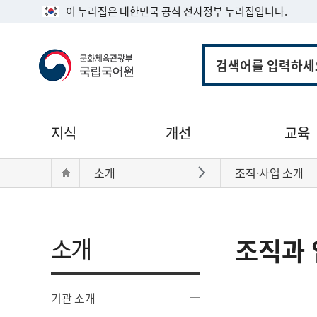
이 누리집은 대한민국 공식 전자정부 누리집입니다.
통
합
검
색
주
지식
개선
교육
메
뉴
현
Home
소개
조직·사업 소개
바로가기
재
위
치:
소개
조직과 
기관 소개