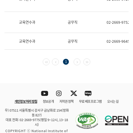
보
과
한
국
교육연수과
공무직
02-2669-9752
어
진
흥
과
교육연수과
공무직
02-2669-9645
수
어
점
자
첫 페이지
이전 페이지
다음 페이지
마지막 페이지
1
진
흥
과
Youtube
Instagram
Twitter
blog
개인정보 처리 방침
정보공개
저작권 정책
무료 배포 프로그램
오시는 길
바로 가기
문체부와 소속기관
우) 07511 서울특별시 강서구 금낭화로 154(방화
동 827)
대표 전화: 02-2669-9775(평일 9~12시, 13~18
시)
COPYRIGHT ⓒ National Institute of