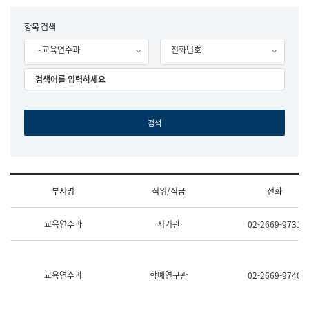
립
국
F
항목 검색
어
o
원
- 교육연수과
전화번호
r
조
m
직
도
국
어
원
원
장
기
획
연
수
부서명
직위/직급
전화
부
기
조
획
교육연수과
서기관
02-2669-9731
직
운
및
영
업
과
무
공
소
공
교육연수과
학예연구관
02-2669-9740
개
언
(부
어
서
과