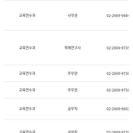
명,
교
직
육
위/
연
교육연수과
사무관
02-2669-9684
직
수
급,
과
전
어
화,
문
담
연
당
구
교육연수과
학예연구사
02-2669-9735
업
실
무)
어
문
연
구
교육연수과
주무관
02-2669-9736
과
어
문
교육연수과
주무관
02-2669-9758
연
구
과
(사
교육연수과
공무직
02-2669-9662
전
팀)
언
어
정
교육연수과
공무직
02-2669-9729