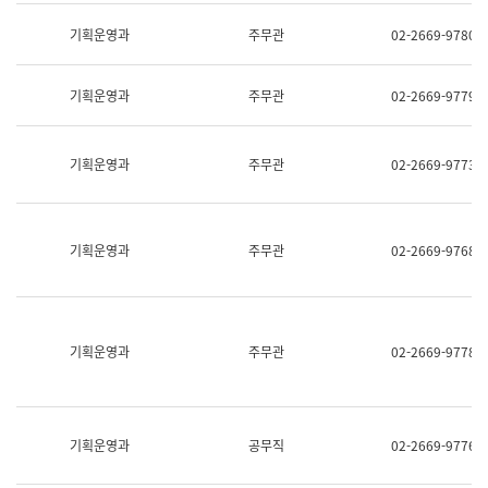
명,
교
직
기획운영과
주무관
02-2669-9780
육
위/
연
직
수
급,
과
기획운영과
주무관
02-2669-9779
전
어
화,
문
담
연
당
기획운영과
주무관
02-2669-9773
구
업
실
무)
어
문
연
기획운영과
주무관
02-2669-9768
구
과
어
문
연
구
기획운영과
주무관
02-2669-9778
과
(사
전
팀)
언
기획운영과
공무직
02-2669-9776
어
정