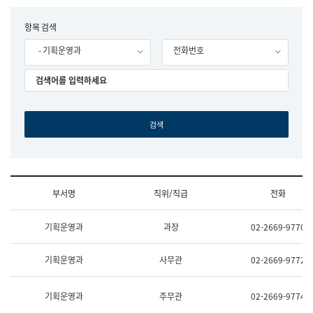
립
국
F
항목 검색
어
o
원
- 기획운영과
전화번호
r
조
m
직
도
국
어
원
원
장
기
획
연
수
부서명
직위/직급
전화
부
기
조
획
기획운영과
과장
02-2669-9770
직
운
및
영
업
과
기획운영과
사무관
02-2669-9772
무
공
소
공
개
언
기획운영과
주무관
02-2669-9774
(부
어
서
과