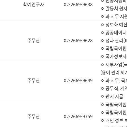
ㅇ 인공지능의
학예연구사
02-2669-9638
ㅇ 말뭉치 원자
ㅇ 과 서무 지
ㅇ 정보화 예산
ㅇ 공공데이터 
주무관
02-2669-9628
ㅇ 성과 관리(
ㅇ 국립국어원
ㅇ 국가정보자
ㅇ 세부사업(
(용어 관리 체
주무관
02-2669-9649
ㅇ 과 서무, 
ㅇ 공무직, 계
ㅇ 관서 지급
ㅇ 국립국어원
ㅇ 국립국어원
주무관
02-2669-9759
ㅇ 개인 정보 