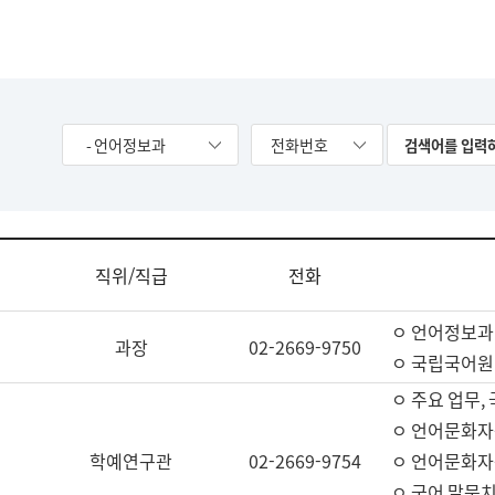
- 언어정보과
전화번호
직위/직급
전화
ㅇ 언어정보과
과장
02-2669-9750
ㅇ 국립국어원
ㅇ 주요 업무,
ㅇ 언어문화자
학예연구관
02-2669-9754
ㅇ 언어문화자
ㅇ 국어 말뭉치