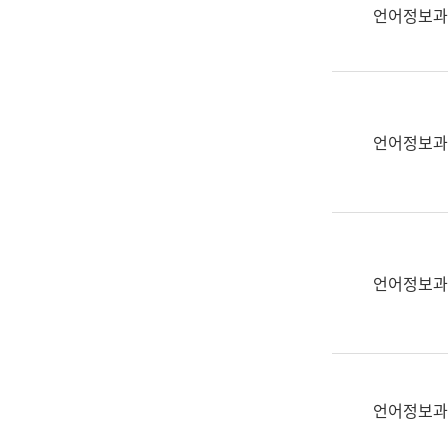
실
언어정보과
어
문
연
구
과
언어정보과
어
문
연
구
과
(사
언어정보과
전
팀)
언
어
정
언어정보과
보
과