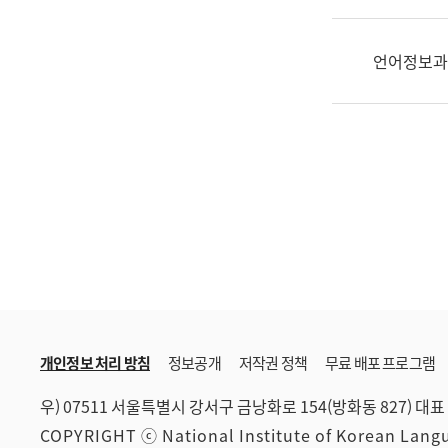
한
국
어
언어정보과
진
흥
과
수
어
점
자
진
흥
과
개인정보 처리 방침
정보공개
저작권 정책
무료 배포 프로그램
우) 07511 서울특별시 강서구 금낭화로 154(방화동 827)
대표 
COPYRIGHT ⓒ National Institute of Korean Lan