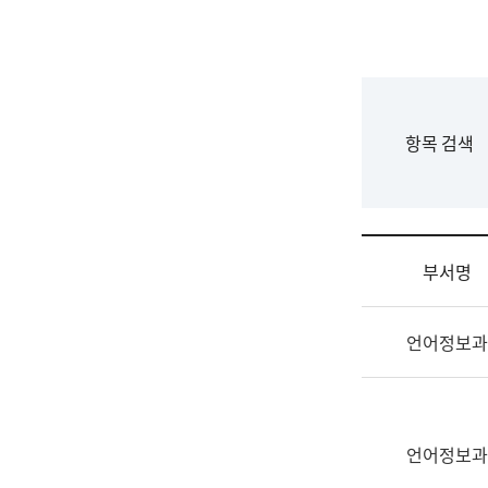
국
립
국
어
원
F
항목 검색
조
o
직
r
도
m
국
어
부서명
원
원
조
장
언어정보과
직
기
및
획
업
연
무
수
소
언어정보과
부
개
기