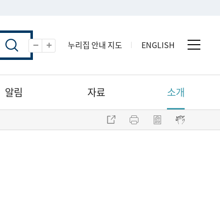
누리집 안내 지도
ENGLISH
전체 
축소
확대
알림
자료
소개
주소 복사
프린트
점자파일 내려받기
점자뷰어 보