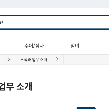
수어/점자
참여
조직과 업무 소개
바로가기
바로가기
업무 소개