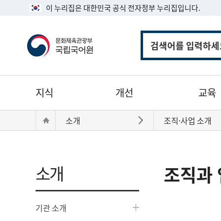
이 누리집은 대한민국 공식 전자정부 누리집입니다.
통
합
검
색
주
지식
개선
교육
메
뉴
현
Home
소개
조직·사업 소개
바로가기
재
위
치:
소개
조직과 
기관 소개