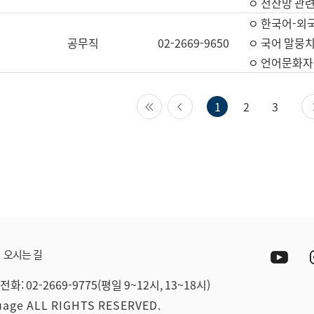
ㅇ 전산망 관련
ㅇ 한국어-외
공무직
02-2669-9650
ㅇ 국어 말뭉치
ㅇ 언어문화자원
첫 페이지
이전 페이지
1
2
3
Yout
오시는 길
전화: 02-2669-9775(평일 9~12시, 13~18시)
guage ALL RIGHTS RESERVED.